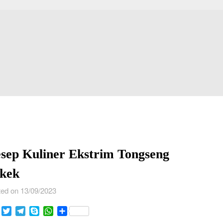
sep Kuliner Ekstrim Tongseng
kek
ed on 13/09/2023
Facebook
Twitter
Telegram
Skype
WhatsApp
Share