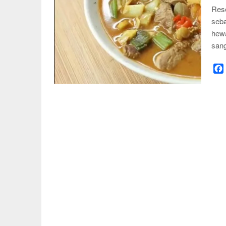
Rese
seba
hewa
sang