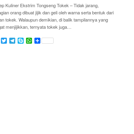
p Kuliner Ekstrim Tongseng Tokek – Tidak jarang,
gian orang dibuat jijik dan geli oleh warna serta bentuk dari
n tokek. Walaupun demikian, di balik tampilannya yang
at menjijikkan, ternyata tokek juga…
Facebook
Twitter
Telegram
Skype
WhatsApp
Share