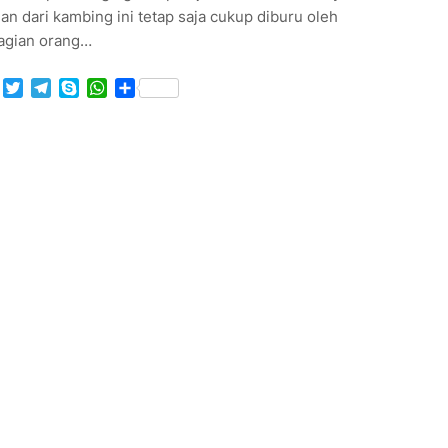
an dari kambing ini tetap saja cukup diburu oleh
agian orang…
Facebook
Twitter
Telegram
Skype
WhatsApp
Share