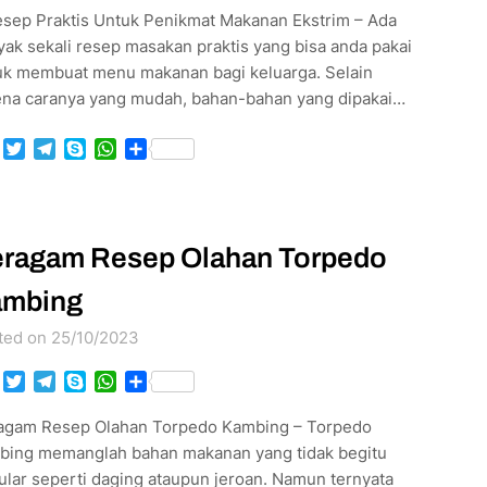
esep Praktis Untuk Penikmat Makanan Ekstrim – Ada
ak sekali resep masakan praktis yang bisa anda pakai
uk membuat menu makanan bagi keluarga. Selain
ena caranya yang mudah, bahan-bahan yang dipakai…
Facebook
Twitter
Telegram
Skype
WhatsApp
Share
ragam Resep Olahan Torpedo
ambing
ted on 25/10/2023
Facebook
Twitter
Telegram
Skype
WhatsApp
Share
agam Resep Olahan Torpedo Kambing – Torpedo
bing memanglah bahan makanan yang tidak begitu
ular seperti daging ataupun jeroan. Namun ternyata