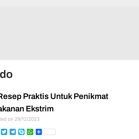
edo
Resep Praktis Untuk Penikmat
kanan Ekstrim
ted on 29/12/2023
Facebook
Twitter
Telegram
Skype
WhatsApp
Share