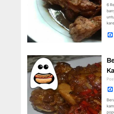
6 R
bany
unt
kar
Be
K
Pos
Ber
kam
pop