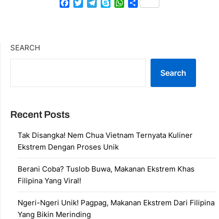
Facebook
Twitter
Telegram
Skype
WhatsApp
Share
SEARCH
Search
Recent Posts
Tak Disangka! Nem Chua Vietnam Ternyata Kuliner
Ekstrem Dengan Proses Unik
Berani Coba? Tuslob Buwa, Makanan Ekstrem Khas
Filipina Yang Viral!
Ngeri-Ngeri Unik! Pagpag, Makanan Ekstrem Dari Filipina
Yang Bikin Merinding