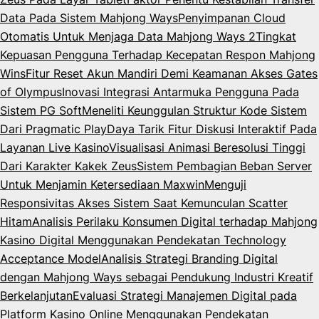
Data Pada Sistem Mahjong Ways
Penyimpanan Cloud
Otomatis Untuk Menjaga Data Mahjong Ways 2
Tingkat
Kepuasan Pengguna Terhadap Kecepatan Respon Mahjong
Wins
Fitur Reset Akun Mandiri Demi Keamanan Akses Gates
of Olympus
Inovasi Integrasi Antarmuka Pengguna Pada
Sistem PG Soft
Meneliti Keunggulan Struktur Kode Sistem
Dari Pragmatic Play
Daya Tarik Fitur Diskusi Interaktif Pada
Layanan Live Kasino
Visualisasi Animasi Beresolusi Tinggi
Dari Karakter Kakek Zeus
Sistem Pembagian Beban Server
Untuk Menjamin Ketersediaan Maxwin
Menguji
Responsivitas Akses Sistem Saat Kemunculan Scatter
Hitam
Analisis Perilaku Konsumen Digital terhadap Mahjong
Kasino Digital Menggunakan Pendekatan Technology
Acceptance Model
Analisis Strategi Branding Digital
dengan Mahjong Ways sebagai Pendukung Industri Kreatif
Berkelanjutan
Evaluasi Strategi Manajemen Digital pada
Platform Kasino Online Menggunakan Pendekatan