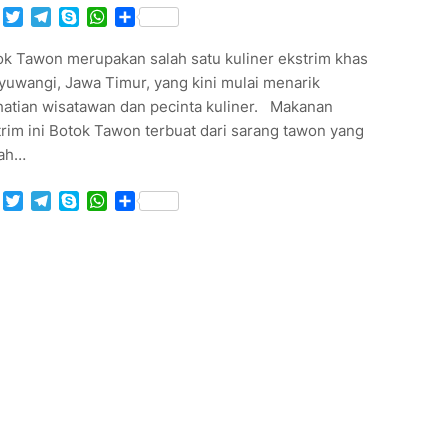
Facebook
Twitter
Telegram
Skype
WhatsApp
Share
ok Tawon merupakan salah satu kuliner ekstrim khas
yuwangi, Jawa Timur, yang kini mulai menarik
hatian wisatawan dan pecinta kuliner. Makanan
rim ini Botok Tawon terbuat dari sarang tawon yang
lah…
Facebook
Twitter
Telegram
Skype
WhatsApp
Share