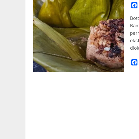
Bot
Ban
per
ekst
dio