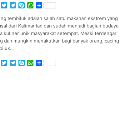
Facebook
Twitter
Telegram
Skype
WhatsApp
Share
ing tembiluk adalah salah satu makanan ekstrem yang
asal dari Kalimantan dan sudah menjadi bagian budaya
a kuliner unik masyarakat setempat. Meski terdengar
ng dan mungkin menakutkan bagi banyak orang, cacing
biluk…
Facebook
Twitter
Telegram
Skype
WhatsApp
Share