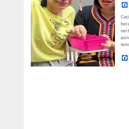
Cac
ber
sert
asi
tem