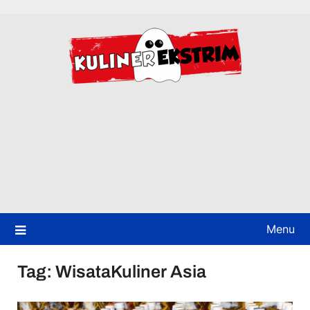
Skip
to
content
Menu
Tag:
WisataKuliner Asia