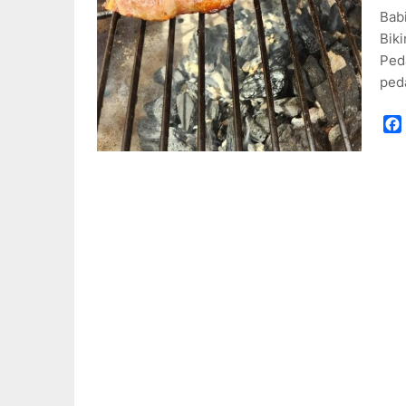
Bab
Biki
Ped
ped