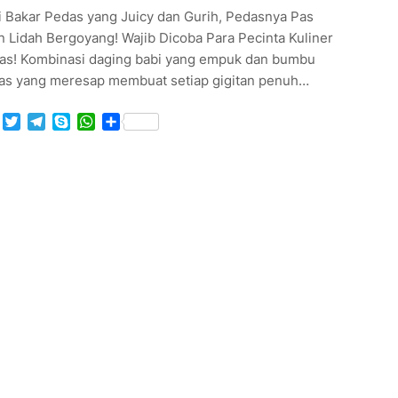
i Bakar Pedas yang Juicy dan Gurih, Pedasnya Pas
n Lidah Bergoyang! Wajib Dicoba Para Pecinta Kuliner
as! Kombinasi daging babi yang empuk dan bumbu
as yang meresap membuat setiap gigitan penuh…
Facebook
Twitter
Telegram
Skype
WhatsApp
Share