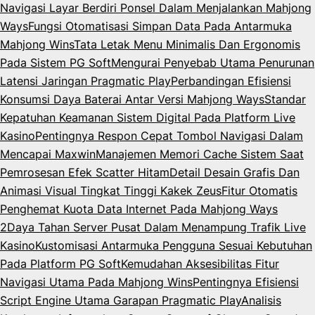
Navigasi Layar Berdiri Ponsel Dalam Menjalankan Mahjong
Ways
Fungsi Otomatisasi Simpan Data Pada Antarmuka
Mahjong Wins
Tata Letak Menu Minimalis Dan Ergonomis
Pada Sistem PG Soft
Mengurai Penyebab Utama Penurunan
Latensi Jaringan Pragmatic Play
Perbandingan Efisiensi
Konsumsi Daya Baterai Antar Versi Mahjong Ways
Standar
Kepatuhan Keamanan Sistem Digital Pada Platform Live
Kasino
Pentingnya Respon Cepat Tombol Navigasi Dalam
Mencapai Maxwin
Manajemen Memori Cache Sistem Saat
Pemrosesan Efek Scatter Hitam
Detail Desain Grafis Dan
Animasi Visual Tingkat Tinggi Kakek Zeus
Fitur Otomatis
Penghemat Kuota Data Internet Pada Mahjong Ways
2
Daya Tahan Server Pusat Dalam Menampung Trafik Live
Kasino
Kustomisasi Antarmuka Pengguna Sesuai Kebutuhan
Pada Platform PG Soft
Kemudahan Aksesibilitas Fitur
Navigasi Utama Pada Mahjong Wins
Pentingnya Efisiensi
Script Engine Utama Garapan Pragmatic Play
Analisis