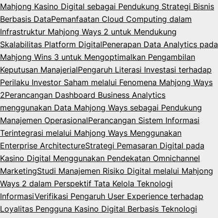
Mahjong Kasino Digital sebagai Pendukung Strategi Bisnis
Berbasis Data
Pemanfaatan Cloud Computing dalam
Infrastruktur Mahjong Ways 2 untuk Mendukung
Skalabilitas Platform Digital
Penerapan Data Analytics pada
Mahjong Wins 3 untuk Mengoptimalkan Pengambilan
Keputusan Manajerial
Pengaruh Literasi Investasi terhadap
Perilaku Investor Saham melalui Fenomena Mahjong Ways
2
Perancangan Dashboard Business Analytics
menggunakan Data Mahjong Ways sebagai Pendukung
Manajemen Operasional
Perancangan Sistem Informasi
Terintegrasi melalui Mahjong Ways Menggunakan
Enterprise Architecture
Strategi Pemasaran Digital pada
Kasino Digital Menggunakan Pendekatan Omnichannel
Marketing
Studi Manajemen Risiko Digital melalui Mahjong
Ways 2 dalam Perspektif Tata Kelola Teknologi
Informasi
Verifikasi Pengaruh User Experience terhadap
Loyalitas Pengguna Kasino Digital Berbasis Teknologi