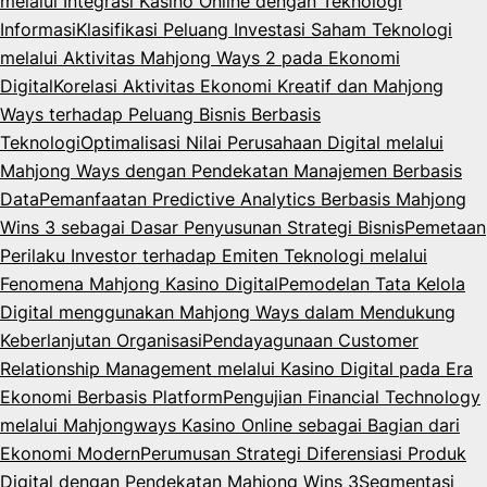
melalui Integrasi Kasino Online dengan Teknologi
Informasi
Klasifikasi Peluang Investasi Saham Teknologi
melalui Aktivitas Mahjong Ways 2 pada Ekonomi
Digital
Korelasi Aktivitas Ekonomi Kreatif dan Mahjong
Ways terhadap Peluang Bisnis Berbasis
Teknologi
Optimalisasi Nilai Perusahaan Digital melalui
Mahjong Ways dengan Pendekatan Manajemen Berbasis
Data
Pemanfaatan Predictive Analytics Berbasis Mahjong
Wins 3 sebagai Dasar Penyusunan Strategi Bisnis
Pemetaan
Perilaku Investor terhadap Emiten Teknologi melalui
Fenomena Mahjong Kasino Digital
Pemodelan Tata Kelola
Digital menggunakan Mahjong Ways dalam Mendukung
Keberlanjutan Organisasi
Pendayagunaan Customer
Relationship Management melalui Kasino Digital pada Era
Ekonomi Berbasis Platform
Pengujian Financial Technology
melalui Mahjongways Kasino Online sebagai Bagian dari
Ekonomi Modern
Perumusan Strategi Diferensiasi Produk
Digital dengan Pendekatan Mahjong Wins 3
Segmentasi