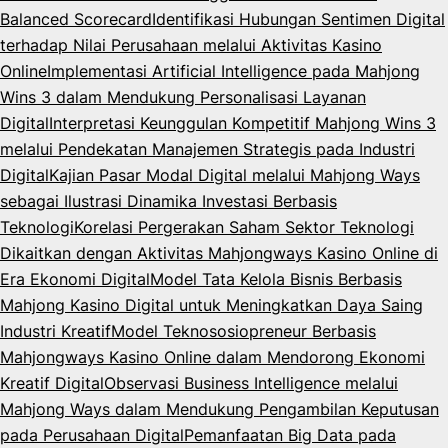
Balanced Scorecard
Identifikasi Hubungan Sentimen Digital
terhadap Nilai Perusahaan melalui Aktivitas Kasino
Online
Implementasi Artificial Intelligence pada Mahjong
Wins 3 dalam Mendukung Personalisasi Layanan
Digital
Interpretasi Keunggulan Kompetitif Mahjong Wins 3
melalui Pendekatan Manajemen Strategis pada Industri
Digital
Kajian Pasar Modal Digital melalui Mahjong Ways
sebagai Ilustrasi Dinamika Investasi Berbasis
Teknologi
Korelasi Pergerakan Saham Sektor Teknologi
Dikaitkan dengan Aktivitas Mahjongways Kasino Online di
Era Ekonomi Digital
Model Tata Kelola Bisnis Berbasis
Mahjong Kasino Digital untuk Meningkatkan Daya Saing
Industri Kreatif
Model Teknososiopreneur Berbasis
Mahjongways Kasino Online dalam Mendorong Ekonomi
Kreatif Digital
Observasi Business Intelligence melalui
Mahjong Ways dalam Mendukung Pengambilan Keputusan
pada Perusahaan Digital
Pemanfaatan Big Data pada