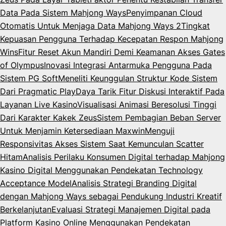
Data Pada Sistem Mahjong Ways
Penyimpanan Cloud
Otomatis Untuk Menjaga Data Mahjong Ways 2
Tingkat
Kepuasan Pengguna Terhadap Kecepatan Respon Mahjong
Wins
Fitur Reset Akun Mandiri Demi Keamanan Akses Gates
of Olympus
Inovasi Integrasi Antarmuka Pengguna Pada
Sistem PG Soft
Meneliti Keunggulan Struktur Kode Sistem
Dari Pragmatic Play
Daya Tarik Fitur Diskusi Interaktif Pada
Layanan Live Kasino
Visualisasi Animasi Beresolusi Tinggi
Dari Karakter Kakek Zeus
Sistem Pembagian Beban Server
Untuk Menjamin Ketersediaan Maxwin
Menguji
Responsivitas Akses Sistem Saat Kemunculan Scatter
Hitam
Analisis Perilaku Konsumen Digital terhadap Mahjong
Kasino Digital Menggunakan Pendekatan Technology
Acceptance Model
Analisis Strategi Branding Digital
dengan Mahjong Ways sebagai Pendukung Industri Kreatif
Berkelanjutan
Evaluasi Strategi Manajemen Digital pada
Platform Kasino Online Menggunakan Pendekatan