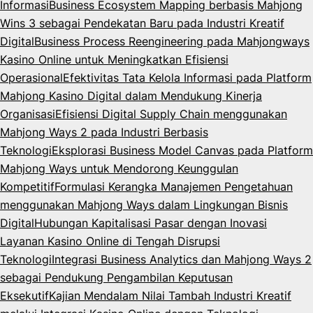
Informasi
Business Ecosystem Mapping berbasis Mahjong
Wins 3 sebagai Pendekatan Baru pada Industri Kreatif
Digital
Business Process Reengineering pada Mahjongways
Kasino Online untuk Meningkatkan Efisiensi
Operasional
Efektivitas Tata Kelola Informasi pada Platform
Mahjong Kasino Digital dalam Mendukung Kinerja
Organisasi
Efisiensi Digital Supply Chain menggunakan
Mahjong Ways 2 pada Industri Berbasis
Teknologi
Eksplorasi Business Model Canvas pada Platform
Mahjong Ways untuk Mendorong Keunggulan
Kompetitif
Formulasi Kerangka Manajemen Pengetahuan
menggunakan Mahjong Ways dalam Lingkungan Bisnis
Digital
Hubungan Kapitalisasi Pasar dengan Inovasi
Layanan Kasino Online di Tengah Disrupsi
Teknologi
Integrasi Business Analytics dan Mahjong Ways 2
sebagai Pendukung Pengambilan Keputusan
Eksekutif
Kajian Mendalam Nilai Tambah Industri Kreatif