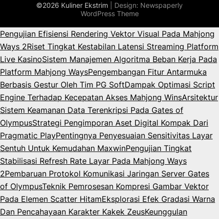
©2026 Kuliner Ekstrim
| Design:
Newspaperly
WordPress Theme
Pengujian Efisiensi Rendering Vektor Visual Pada Mahjong
Ways 2
Riset Tingkat Kestabilan Latensi Streaming Platform
Live Kasino
Sistem Manajemen Algoritma Beban Kerja Pada
Platform Mahjong Ways
Pengembangan Fitur Antarmuka
Berbasis Gestur Oleh Tim PG Soft
Dampak Optimasi Script
Engine Terhadap Kecepatan Akses Mahjong Wins
Arsitektur
Sistem Keamanan Data Terenkripsi Pada Gates of
Olympus
Strategi Pengimporan Aset Digital Kompak Dari
Pragmatic Play
Pentingnya Penyesuaian Sensitivitas Layar
Sentuh Untuk Kemudahan Maxwin
Pengujian Tingkat
Stabilisasi Refresh Rate Layar Pada Mahjong Ways
2
Pembaruan Protokol Komunikasi Jaringan Server Gates
of Olympus
Teknik Pemrosesan Kompresi Gambar Vektor
Pada Elemen Scatter Hitam
Eksplorasi Efek Gradasi Warna
Dan Pencahayaan Karakter Kakek Zeus
Keunggulan