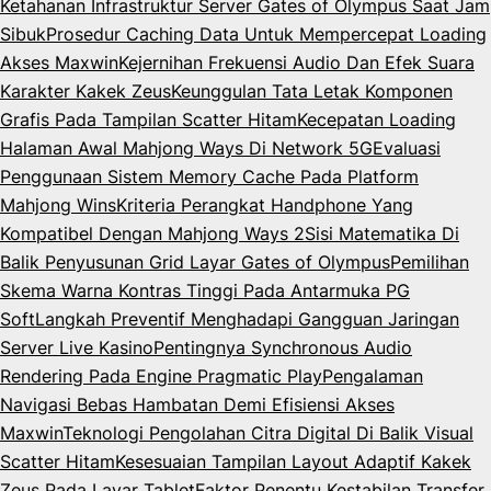
Ketahanan Infrastruktur Server Gates of Olympus Saat Jam
Sibuk
Prosedur Caching Data Untuk Mempercepat Loading
Akses Maxwin
Kejernihan Frekuensi Audio Dan Efek Suara
Karakter Kakek Zeus
Keunggulan Tata Letak Komponen
Grafis Pada Tampilan Scatter Hitam
Kecepatan Loading
Halaman Awal Mahjong Ways Di Network 5G
Evaluasi
Penggunaan Sistem Memory Cache Pada Platform
Mahjong Wins
Kriteria Perangkat Handphone Yang
Kompatibel Dengan Mahjong Ways 2
Sisi Matematika Di
Balik Penyusunan Grid Layar Gates of Olympus
Pemilihan
Skema Warna Kontras Tinggi Pada Antarmuka PG
Soft
Langkah Preventif Menghadapi Gangguan Jaringan
Server Live Kasino
Pentingnya Synchronous Audio
Rendering Pada Engine Pragmatic Play
Pengalaman
Navigasi Bebas Hambatan Demi Efisiensi Akses
Maxwin
Teknologi Pengolahan Citra Digital Di Balik Visual
Scatter Hitam
Kesesuaian Tampilan Layout Adaptif Kakek
Zeus Pada Layar Tablet
Faktor Penentu Kestabilan Transfer