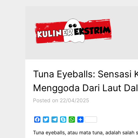
Skip
to
content
Tuna Eyeballs: Sensasi 
Menggoda Dari Laut Da
Posted on 22/04/2025
Facebook
Twitter
Telegram
Skype
WhatsApp
Share
Tuna eyeballs, atau mata tuna, adalah salah 