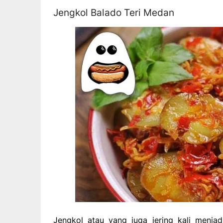
Jengkol Balado Teri Medan
Jengkol atau yang juga jering kali menja