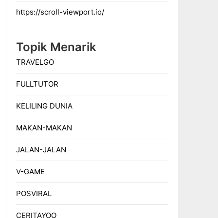
https://scroll-viewport.io/
Topik Menarik
TRAVELGO
FULLTUTOR
KELILING DUNIA
MAKAN-MAKAN
JALAN-JALAN
V-GAME
POSVIRAL
CERITAYOO