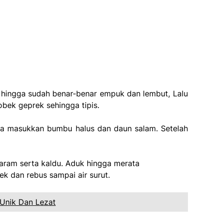
 hingga sudah benar-benar empuk dan lembut, Lalu
obek geprek sehingga tipis.
erta masukkan bumbu halus dan daun salam. Setelah
aram serta kaldu. Aduk hingga merata
ek dan rebus sampai air surut.
Unik Dan Lezat