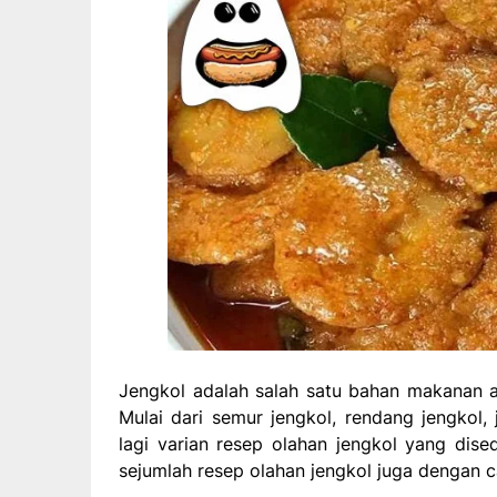
Jengkol adalah salah satu bahan makanan a
Mulai dari semur jengkol, rendang jengkol,
lagi varian resep olahan jengkol yang dise
sejumlah resep olahan jengkol juga dengan