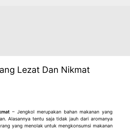
ang Lezat Dan Nikmat
kmat
– Jengkol merupakan bahan makanan yang
an. Alasannya tentu saja tidak jauh dari aromanya
orang yang menolak untuk mengkonsumsi makanan