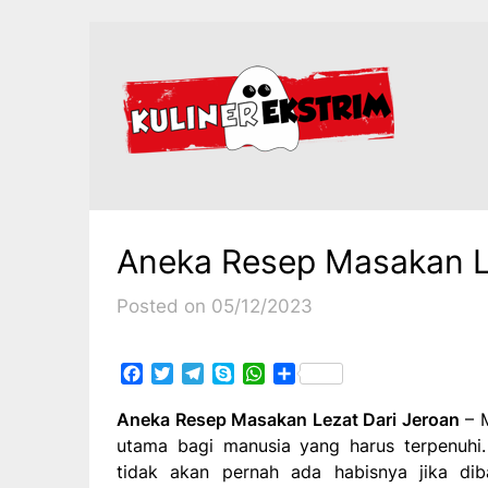
Skip
to
content
Aneka Resep Masakan L
Posted on 05/12/2023
Facebook
Twitter
Telegram
Skype
WhatsApp
Share
Aneka Resep Masakan Lezat Dari Jeroan
– 
utama bagi manusia yang harus terpenuhi
tidak akan pernah ada habisnya jika di