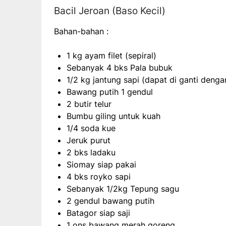
Bacil Jeroan (Baso Kecil)
Bahan-bahan :
1 kg ayam filet (sepiral)
Sebanyak 4 bks Pala bubuk
1/2 kg jantung sapi (dapat di ganti denga
Bawang putih 1 gendul
2 butir telur
Bumbu giling untuk kuah
1/4 soda kue
Jeruk purut
2 bks ladaku
Siomay siap pakai
4 bks royko sapi
Sebanyak 1/2kg Tepung sagu
2 gendul bawang putih
Batagor siap saji
1 ons bawang merah goreng