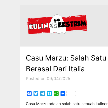
Skip
to
content
Casu Marzu: Salah Satu 
Berasal Dari Italia
Posted on 09/04/2025
Facebook
Twitter
Telegram
Skype
WhatsApp
Share
Casu Marzu adalah salah satu sebuah kuliner 