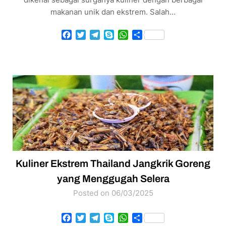
makanan unik dan ekstrem. Salah…
Facebook
Twitter
Telegram
Skype
WhatsApp
Share
Kuliner Ekstrem Thailand Jangkrik Goreng
yang Menggugah Selera
Posted on 06/03/2025
Facebook
Twitter
Telegram
Skype
WhatsApp
Share