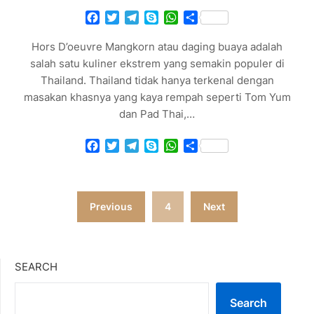
Facebook
Twitter
Telegram
Skype
WhatsApp
Share
Hors D’oeuvre Mangkorn atau daging buaya adalah
salah satu kuliner ekstrem yang semakin populer di
Thailand. Thailand tidak hanya terkenal dengan
masakan khasnya yang kaya rempah seperti Tom Yum
dan Pad Thai,…
Facebook
Twitter
Telegram
Skype
WhatsApp
Share
Posts
Previous
4
Next
pagination
SEARCH
Search