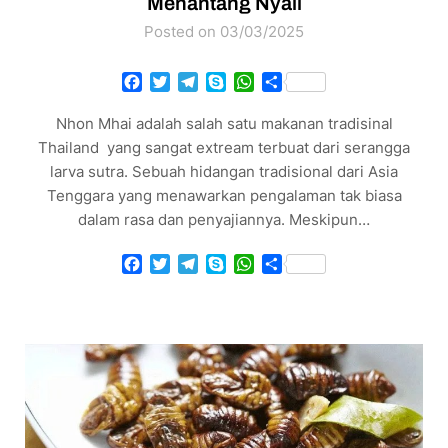
Menantang Nyali
Posted on 03/03/2025
Facebook
Twitter
Telegram
Skype
WhatsApp
Share
Nhon Mhai adalah salah satu makanan tradisinal
Thailand yang sangat extream terbuat dari serangga
larva sutra. Sebuah hidangan tradisional dari Asia
Tenggara yang menawarkan pengalaman tak biasa
dalam rasa dan penyajiannya. Meskipun…
Facebook
Twitter
Telegram
Skype
WhatsApp
Share