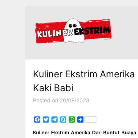
Skip
to
content
Kuliner Ekstrim Amerika
Kaki Babi
Posted on 26/08/2023
Facebook
Twitter
Telegram
Skype
WhatsApp
Share
Kuliner Ekstrim Amerika Dari Buntut Buaya