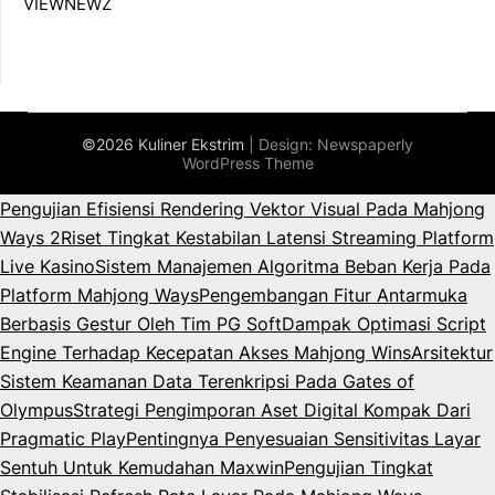
VIEWNEWZ
©2026 Kuliner Ekstrim
| Design:
Newspaperly
WordPress Theme
Pengujian Efisiensi Rendering Vektor Visual Pada Mahjong
Ways 2
Riset Tingkat Kestabilan Latensi Streaming Platform
Live Kasino
Sistem Manajemen Algoritma Beban Kerja Pada
Platform Mahjong Ways
Pengembangan Fitur Antarmuka
Berbasis Gestur Oleh Tim PG Soft
Dampak Optimasi Script
Engine Terhadap Kecepatan Akses Mahjong Wins
Arsitektur
Sistem Keamanan Data Terenkripsi Pada Gates of
Olympus
Strategi Pengimporan Aset Digital Kompak Dari
Pragmatic Play
Pentingnya Penyesuaian Sensitivitas Layar
Sentuh Untuk Kemudahan Maxwin
Pengujian Tingkat