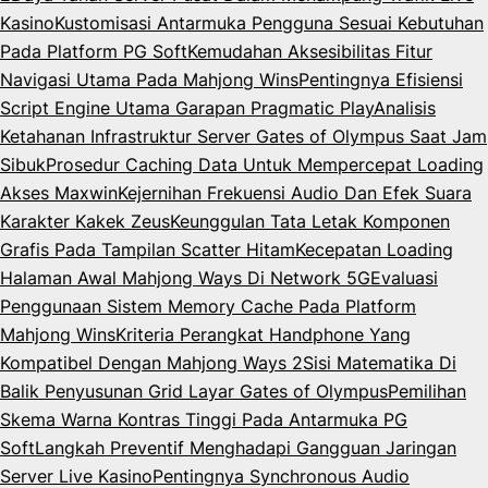
Kasino
Kustomisasi Antarmuka Pengguna Sesuai Kebutuhan
Pada Platform PG Soft
Kemudahan Aksesibilitas Fitur
Navigasi Utama Pada Mahjong Wins
Pentingnya Efisiensi
Script Engine Utama Garapan Pragmatic Play
Analisis
Ketahanan Infrastruktur Server Gates of Olympus Saat Jam
Sibuk
Prosedur Caching Data Untuk Mempercepat Loading
Akses Maxwin
Kejernihan Frekuensi Audio Dan Efek Suara
Karakter Kakek Zeus
Keunggulan Tata Letak Komponen
Grafis Pada Tampilan Scatter Hitam
Kecepatan Loading
Halaman Awal Mahjong Ways Di Network 5G
Evaluasi
Penggunaan Sistem Memory Cache Pada Platform
Mahjong Wins
Kriteria Perangkat Handphone Yang
Kompatibel Dengan Mahjong Ways 2
Sisi Matematika Di
Balik Penyusunan Grid Layar Gates of Olympus
Pemilihan
Skema Warna Kontras Tinggi Pada Antarmuka PG
Soft
Langkah Preventif Menghadapi Gangguan Jaringan
Server Live Kasino
Pentingnya Synchronous Audio