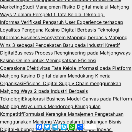
Marketing
Studi Manajemen Risiko Digital melalui Mahjong
Ways 2 dalam Perspektif Tata Kelola Teknologi
Informasi
Verifikasi Pengaruh User Experience terhadap
Loyalitas Pengguna Kasino Digital Berbasis Teknologi
Informasi
Business Ecosystem Mapping berbasis Mahjong
Wins 3 sebagai Pendekatan Baru pada Industri Kreatif
Digital
Business Process Reengineering pada Mahjongways
Kasino Online untuk Meningkatkan Efisiensi
Operasional
Efektivitas Tata Kelola Informasi pada Platform
Mahjong Kasino Digital dalam Mendukung Kinerja
Organisasi
Efisiensi Digital Supply Chain menggunakan
Mahjong Ways 2 pada Industri Berbasis
Teknologi
Eksplorasi Business Model Canvas pada Platform
Mahjong Ways untuk Mendorong Keunggulan
Kompetitif
Formulasi Kerangka Manajemen Pengetahuan
menggunakan Mahjong Ways dalam Lingkungan Bisnis
Facebook
Twitter
Telegram
Skype
WhatsApp
Share
Digital
Hubungan Kapitalisasi Pasar dengan Inovasi