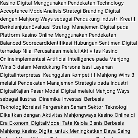
Kasino Digital Menggunakan Pendekatan Technology
Acceptance Model
Analisis Strategi Branding Digital
dengan Mahjong Ways sebagai Pendukung Industri Kreatif
Berkelanjutan
Evaluasi Strategi Manajemen Digital pada
Platform Kasino Online Menggunakan Pendekatan
Balanced Scorecard
Identifikasi Hubungan Sentimen Digital
terhadap Nilai Perusahaan melalui Aktivitas Kasino
Online
Implementasi Artificial Intelligence pada Mahjong
Wins 3 dalam Mendukung Personalisasi Layanan
Digital
Interpretasi Keunggulan Kompetitif Mahjong Wins 3
melalui Pendekatan Manajemen Strategis pada Industri
Digital
Kajian Pasar Modal Digital melalui Mahjong Ways
sebagai Ilustrasi Dinamika Investasi Berbasis
Teknologi
Korelasi Pergerakan Saham Sektor Teknologi
Dikaitkan dengan Aktivitas Mahjongways Kasino Online di
Era Ekonomi Digital
Model Tata Kelola Bisnis Berbasis
Mahjong Kasino Digital untuk Meningkatkan Daya Saing