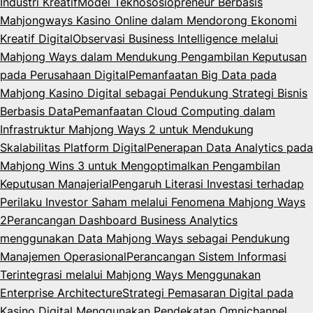
Industri Kreatif
Model Teknososiopreneur Berbasis
Mahjongways Kasino Online dalam Mendorong Ekonomi
Kreatif Digital
Observasi Business Intelligence melalui
Mahjong Ways dalam Mendukung Pengambilan Keputusan
pada Perusahaan Digital
Pemanfaatan Big Data pada
Mahjong Kasino Digital sebagai Pendukung Strategi Bisnis
Berbasis Data
Pemanfaatan Cloud Computing dalam
Infrastruktur Mahjong Ways 2 untuk Mendukung
Skalabilitas Platform Digital
Penerapan Data Analytics pada
Mahjong Wins 3 untuk Mengoptimalkan Pengambilan
Keputusan Manajerial
Pengaruh Literasi Investasi terhadap
Perilaku Investor Saham melalui Fenomena Mahjong Ways
2
Perancangan Dashboard Business Analytics
menggunakan Data Mahjong Ways sebagai Pendukung
Manajemen Operasional
Perancangan Sistem Informasi
Terintegrasi melalui Mahjong Ways Menggunakan
Enterprise Architecture
Strategi Pemasaran Digital pada
Kasino Digital Menggunakan Pendekatan Omnichannel