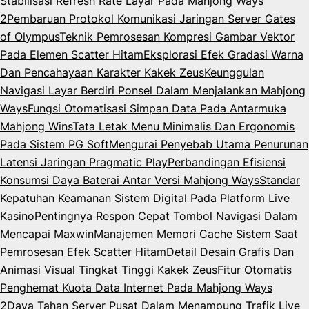
Stabilisasi Refresh Rate Layar Pada Mahjong Ways
2
Pembaruan Protokol Komunikasi Jaringan Server Gates
of Olympus
Teknik Pemrosesan Kompresi Gambar Vektor
Pada Elemen Scatter Hitam
Eksplorasi Efek Gradasi Warna
Dan Pencahayaan Karakter Kakek Zeus
Keunggulan
Navigasi Layar Berdiri Ponsel Dalam Menjalankan Mahjong
Ways
Fungsi Otomatisasi Simpan Data Pada Antarmuka
Mahjong Wins
Tata Letak Menu Minimalis Dan Ergonomis
Pada Sistem PG Soft
Mengurai Penyebab Utama Penurunan
Latensi Jaringan Pragmatic Play
Perbandingan Efisiensi
Konsumsi Daya Baterai Antar Versi Mahjong Ways
Standar
Kepatuhan Keamanan Sistem Digital Pada Platform Live
Kasino
Pentingnya Respon Cepat Tombol Navigasi Dalam
Mencapai Maxwin
Manajemen Memori Cache Sistem Saat
Pemrosesan Efek Scatter Hitam
Detail Desain Grafis Dan
Animasi Visual Tingkat Tinggi Kakek Zeus
Fitur Otomatis
Penghemat Kuota Data Internet Pada Mahjong Ways
2
Daya Tahan Server Pusat Dalam Menampung Trafik Live