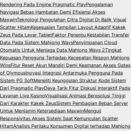
Rendering Pada Engine Pragmatic Play
Pengalaman
Navigasi Bebas Hambatan Demi Efisiensi Akses
Maxwin
Teknologi Pengolahan Citra Digital Di Balik Visual
Scatter Hitam
Kesesuaian Tampilan Layout Adaptif Kakek
Zeus Pada Layar Tablet
Faktor Penentu Kestabilan Transfer
Data Pada Sistem Mahjong Ways
Penyimpanan Cloud
Otomatis Untuk Menjaga Data Mahjong Ways 2
Tingkat
Kepuasan Pengguna Terhadap Kecepatan Respon Mahjong
Wins
Fitur Reset Akun Mandiri Demi Keamanan Akses Gates
of Olympus
Inovasi Integrasi Antarmuka Pengguna Pada
Sistem PG Soft
Meneliti Keunggulan Struktur Kode Sistem
Dari Pragmatic Play
Daya Tarik Fitur Diskusi Interaktif Pada
Layanan Live Kasino
Visualisasi Animasi Beresolusi Tinggi
Dari Karakter Kakek Zeus
Sistem Pembagian Beban Server
Untuk Menjamin Ketersediaan Maxwin
Menguji
Responsivitas Akses Sistem Saat Kemunculan Scatter
Hitam
Analisis Perilaku Konsumen Digital terhadap Mahjong