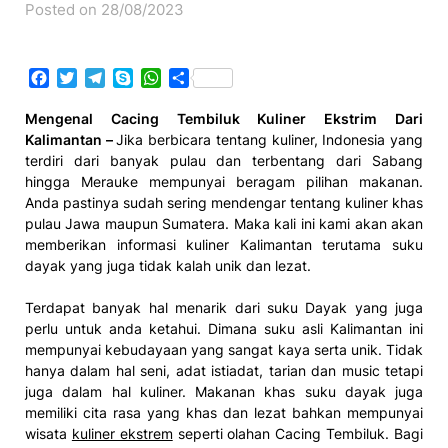
Posted on 28/08/2023
Facebook
Twitter
Telegram
Skype
WhatsApp
Share
Mengenal Cacing Tembiluk Kuliner Ekstrim Dari
Kalimantan –
Jika berbicara tentang kuliner, Indonesia yang
terdiri dari banyak pulau dan terbentang dari Sabang
hingga Merauke mempunyai beragam pilihan makanan.
Anda pastinya sudah sering mendengar tentang kuliner khas
pulau Jawa maupun Sumatera. Maka kali ini kami akan akan
memberikan informasi kuliner Kalimantan terutama suku
dayak yang juga tidak kalah unik dan lezat.
Terdapat banyak hal menarik dari suku Dayak yang juga
perlu untuk anda ketahui. Dimana suku asli Kalimantan ini
mempunyai kebudayaan yang sangat kaya serta unik. Tidak
hanya dalam hal seni, adat istiadat, tarian dan music tetapi
juga dalam hal kuliner. Makanan khas suku dayak juga
memiliki cita rasa yang khas dan lezat bahkan mempunyai
wisata
kuliner ekstrem
seperti olahan Cacing Tembiluk. Bagi