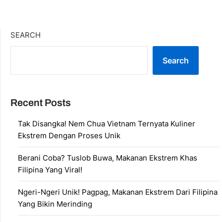
SEARCH
Search
Recent Posts
Tak Disangka! Nem Chua Vietnam Ternyata Kuliner
Ekstrem Dengan Proses Unik
Berani Coba? Tuslob Buwa, Makanan Ekstrem Khas
Filipina Yang Viral!
Ngeri-Ngeri Unik! Pagpag, Makanan Ekstrem Dari Filipina
Yang Bikin Merinding