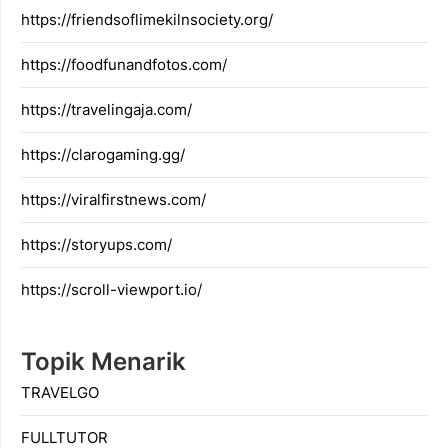
https://friendsoflimekilnsociety.org/
https://foodfunandfotos.com/
https://travelingaja.com/
https://clarogaming.gg/
https://viralfirstnews.com/
https://storyups.com/
https://scroll-viewport.io/
Topik Menarik
TRAVELGO
FULLTUTOR