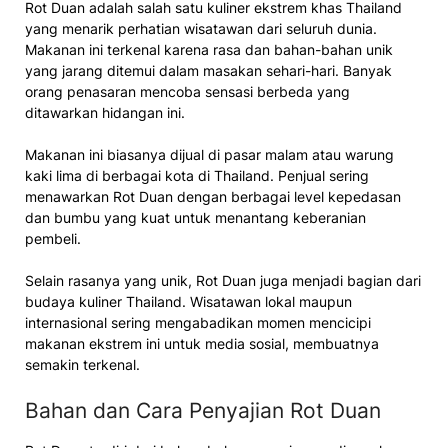
Rot Duan adalah salah satu kuliner ekstrem khas Thailand
yang menarik perhatian wisatawan dari seluruh dunia.
Makanan ini terkenal karena rasa dan bahan-bahan unik
yang jarang ditemui dalam masakan sehari-hari. Banyak
orang penasaran mencoba sensasi berbeda yang
ditawarkan hidangan ini.
Makanan ini biasanya dijual di pasar malam atau warung
kaki lima di berbagai kota di Thailand. Penjual sering
menawarkan Rot Duan dengan berbagai level kepedasan
dan bumbu yang kuat untuk menantang keberanian
pembeli.
Selain rasanya yang unik, Rot Duan juga menjadi bagian dari
budaya kuliner Thailand. Wisatawan lokal maupun
internasional sering mengabadikan momen mencicipi
makanan ekstrem ini untuk media sosial, membuatnya
semakin terkenal.
Bahan dan Cara Penyajian Rot Duan