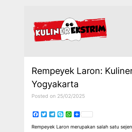
Skip
to
content
Rempeyek Laron: Kuliner
Yogyakarta
Posted on 25/02/2025
Facebook
Twitter
Telegram
Skype
WhatsApp
Share
Rempeyek Laron merupakan salah satu sejenis