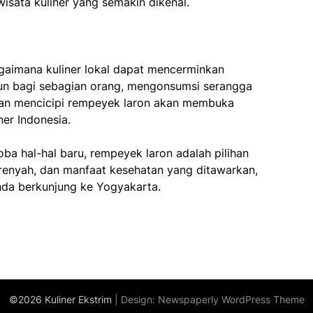
 wisata kuliner yang semakin dikenal.
aimana kuliner lokal dapat mencerminkan
pun bagi sebagian orang, mengonsumsi serangga
an mencicipi rempeyek laron akan membuka
er Indonesia.
ba hal-hal baru, rempeyek laron adalah pilihan
 renyah, dan manfaat kesehatan yang ditawarkan,
nda berkunjung ke Yogyakarta.
©2026 Kuliner Ekstrim
| Design:
Newspaperly WordPress Theme