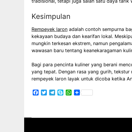
tradisional, tetapi juga salah satu daya tarik
Kesimpulan
Rempeyek laron
adalah contoh sempurna bag
kekayaan budaya dan kearifan lokal. Meski
mungkin terkesan ekstrem, namun pengalam
wawasan baru tentang keanekaragaman kulin
Bagi para pencinta kuliner yang berani menco
yang tepat. Dengan rasa yang gurih, tekstur
rempeyek laron layak untuk dicoba ketika A
Facebook
Twitter
Telegram
Skype
WhatsApp
Share