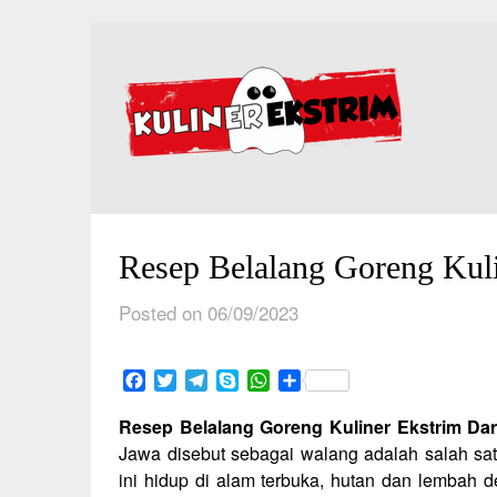
Skip
to
content
Resep Belalang Goreng Kul
Posted on 06/09/2023
Facebook
Twitter
Telegram
Skype
WhatsApp
Share
Resep Belalang Goreng Kuliner Ekstrim Da
Jawa disebut sebagai walang adalah salah s
ini hidup di alam terbuka, hutan dan lembah d