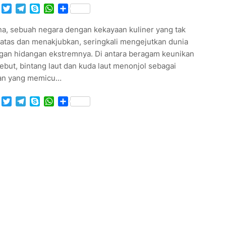
Facebook
Twitter
Telegram
Skype
WhatsApp
Share
na, sebuah negara dengan kekayaan kuliner yang tak
batas dan menakjubkan, seringkali mengejutkan dunia
gan hidangan ekstremnya. Di antara beragam keunikan
ebut, bintang laut dan kuda laut menonjol sebagai
ian yang memicu…
Facebook
Twitter
Telegram
Skype
WhatsApp
Share