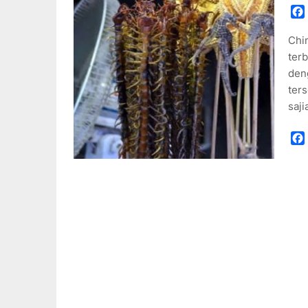
Chi
ter
den
ters
saj