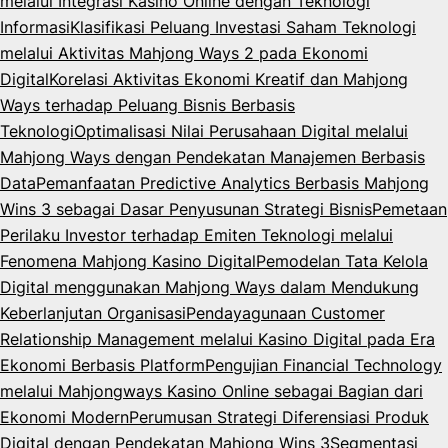
melalui Integrasi Kasino Online dengan Teknologi
Informasi
Klasifikasi Peluang Investasi Saham Teknologi
melalui Aktivitas Mahjong Ways 2 pada Ekonomi
Digital
Korelasi Aktivitas Ekonomi Kreatif dan Mahjong
Ways terhadap Peluang Bisnis Berbasis
Teknologi
Optimalisasi Nilai Perusahaan Digital melalui
Mahjong Ways dengan Pendekatan Manajemen Berbasis
Data
Pemanfaatan Predictive Analytics Berbasis Mahjong
Wins 3 sebagai Dasar Penyusunan Strategi Bisnis
Pemetaan
Perilaku Investor terhadap Emiten Teknologi melalui
Fenomena Mahjong Kasino Digital
Pemodelan Tata Kelola
Digital menggunakan Mahjong Ways dalam Mendukung
Keberlanjutan Organisasi
Pendayagunaan Customer
Relationship Management melalui Kasino Digital pada Era
Ekonomi Berbasis Platform
Pengujian Financial Technology
melalui Mahjongways Kasino Online sebagai Bagian dari
Ekonomi Modern
Perumusan Strategi Diferensiasi Produk
Digital dengan Pendekatan Mahjong Wins 3
Segmentasi