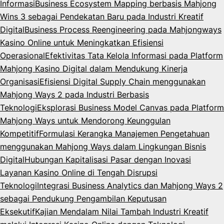
Informasi
Business Ecosystem Mapping berbasis Mahjong
Wins 3 sebagai Pendekatan Baru pada Industri Kreatif
Digital
Business Process Reengineering pada Mahjongways
Kasino Online untuk Meningkatkan Efisiensi
Operasional
Efektivitas Tata Kelola Informasi pada Platform
Mahjong Kasino Digital dalam Mendukung Kinerja
Organisasi
Efisiensi Digital Supply Chain menggunakan
Mahjong Ways 2 pada Industri Berbasis
Teknologi
Eksplorasi Business Model Canvas pada Platform
Mahjong Ways untuk Mendorong Keunggulan
Kompetitif
Formulasi Kerangka Manajemen Pengetahuan
menggunakan Mahjong Ways dalam Lingkungan Bisnis
Digital
Hubungan Kapitalisasi Pasar dengan Inovasi
Layanan Kasino Online di Tengah Disrupsi
Teknologi
Integrasi Business Analytics dan Mahjong Ways 2
sebagai Pendukung Pengambilan Keputusan
Eksekutif
Kajian Mendalam Nilai Tambah Industri Kreatif