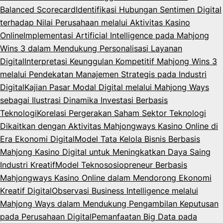
Balanced Scorecard
Identifikasi Hubungan Sentimen Digital
terhadap Nilai Perusahaan melalui Aktivitas Kasino
Online
Implementasi Artificial Intelligence pada Mahjong
Wins 3 dalam Mendukung Personalisasi Layanan
Digital
Interpretasi Keunggulan Kompetitif Mahjong Wins 3
melalui Pendekatan Manajemen Strategis pada Industri
Digital
Kajian Pasar Modal Digital melalui Mahjong Ways
sebagai Ilustrasi Dinamika Investasi Berbasis
Teknologi
Korelasi Pergerakan Saham Sektor Teknologi
Dikaitkan dengan Aktivitas Mahjongways Kasino Online di
Era Ekonomi Digital
Model Tata Kelola Bisnis Berbasis
Mahjong Kasino Digital untuk Meningkatkan Daya Saing
Industri Kreatif
Model Teknososiopreneur Berbasis
Mahjongways Kasino Online dalam Mendorong Ekonomi
Kreatif Digital
Observasi Business Intelligence melalui
Mahjong Ways dalam Mendukung Pengambilan Keputusan
pada Perusahaan Digital
Pemanfaatan Big Data pada