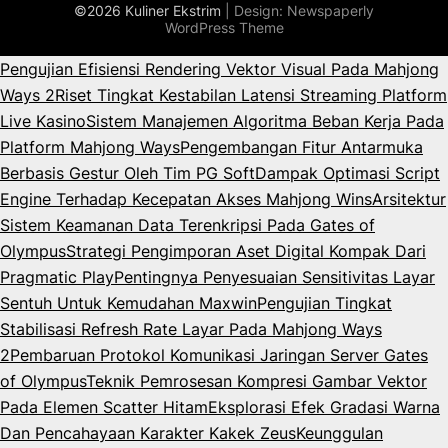
©2026 Kuliner Ekstrim
| Design:
Newspaperly
WordPress Theme
Pengujian Efisiensi Rendering Vektor Visual Pada Mahjong
Ways 2
Riset Tingkat Kestabilan Latensi Streaming Platform
Live Kasino
Sistem Manajemen Algoritma Beban Kerja Pada
Platform Mahjong Ways
Pengembangan Fitur Antarmuka
Berbasis Gestur Oleh Tim PG Soft
Dampak Optimasi Script
Engine Terhadap Kecepatan Akses Mahjong Wins
Arsitektur
Sistem Keamanan Data Terenkripsi Pada Gates of
Olympus
Strategi Pengimporan Aset Digital Kompak Dari
Pragmatic Play
Pentingnya Penyesuaian Sensitivitas Layar
Sentuh Untuk Kemudahan Maxwin
Pengujian Tingkat
Stabilisasi Refresh Rate Layar Pada Mahjong Ways
2
Pembaruan Protokol Komunikasi Jaringan Server Gates
of Olympus
Teknik Pemrosesan Kompresi Gambar Vektor
Pada Elemen Scatter Hitam
Eksplorasi Efek Gradasi Warna
Dan Pencahayaan Karakter Kakek Zeus
Keunggulan