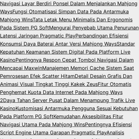
Navigasi Layar Berdiri Ponsel Dalam Menjalankan Mahjong
Ways
Fungsi Otomatisasi Simpan Data Pada Antarmuka
Mahjong Wins
Tata Letak Menu Minimalis Dan Ergonomis
Pada Sistem PG Soft
Mengurai Penyebab Utama Penurunan
Latensi Jaringan Pragmatic Play
Perbandingan Efisiensi
Konsumsi Daya Baterai Antar Versi Mahjong Ways
Standar
Kepatuhan Keamanan Sistem Digital Pada Platform Live
Kasino
Pentingnya Respon Cepat Tombol Navigasi Dalam
Mencapai Maxwin
Manajemen Memori Cache Sistem Saat
Pemrosesan Efek Scatter Hitam
Detail Desain Grafis Dan
Animasi Visual Tingkat Tinggi Kakek Zeus
Fitur Otomatis
Penghemat Kuota Data Internet Pada Mahjong Ways
2
Daya Tahan Server Pusat Dalam Menampung Trafik Live
Kasino
Kustomisasi Antarmuka Pengguna Sesuai Kebutuhan
Pada Platform PG Soft
Kemudahan Aksesibilitas Fitur
Navigasi Utama Pada Mahjong Wins
Pentingnya Efisiensi
Script Engine Utama Garapan Pragmatic Play
Analisis