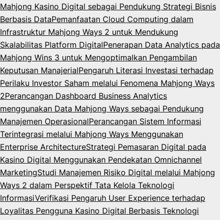
Mahjong Kasino Digital sebagai Pendukung Strategi Bisnis
Berbasis Data
Pemanfaatan Cloud Computing dalam
Infrastruktur Mahjong Ways 2 untuk Mendukung
Skalabilitas Platform Digital
Penerapan Data Analytics pada
Mahjong Wins 3 untuk Mengoptimalkan Pengambilan
Keputusan Manajerial
Pengaruh Literasi Investasi terhadap
Perilaku Investor Saham melalui Fenomena Mahjong Ways
2
Perancangan Dashboard Business Analytics
menggunakan Data Mahjong Ways sebagai Pendukung
Manajemen Operasional
Perancangan Sistem Informasi
Terintegrasi melalui Mahjong Ways Menggunakan
Enterprise Architecture
Strategi Pemasaran Digital pada
Kasino Digital Menggunakan Pendekatan Omnichannel
Marketing
Studi Manajemen Risiko Digital melalui Mahjong
Ways 2 dalam Perspektif Tata Kelola Teknologi
Informasi
Verifikasi Pengaruh User Experience terhadap
Loyalitas Pengguna Kasino Digital Berbasis Teknologi