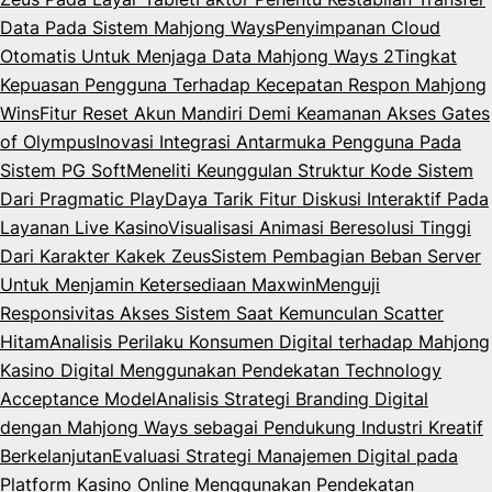
Data Pada Sistem Mahjong Ways
Penyimpanan Cloud
Otomatis Untuk Menjaga Data Mahjong Ways 2
Tingkat
Kepuasan Pengguna Terhadap Kecepatan Respon Mahjong
Wins
Fitur Reset Akun Mandiri Demi Keamanan Akses Gates
of Olympus
Inovasi Integrasi Antarmuka Pengguna Pada
Sistem PG Soft
Meneliti Keunggulan Struktur Kode Sistem
Dari Pragmatic Play
Daya Tarik Fitur Diskusi Interaktif Pada
Layanan Live Kasino
Visualisasi Animasi Beresolusi Tinggi
Dari Karakter Kakek Zeus
Sistem Pembagian Beban Server
Untuk Menjamin Ketersediaan Maxwin
Menguji
Responsivitas Akses Sistem Saat Kemunculan Scatter
Hitam
Analisis Perilaku Konsumen Digital terhadap Mahjong
Kasino Digital Menggunakan Pendekatan Technology
Acceptance Model
Analisis Strategi Branding Digital
dengan Mahjong Ways sebagai Pendukung Industri Kreatif
Berkelanjutan
Evaluasi Strategi Manajemen Digital pada
Platform Kasino Online Menggunakan Pendekatan