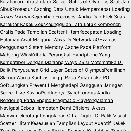
Ketahanan Infrastruktur Server Gates of Olympus Saat Jam
Sibuk
Prosedur Caching Data Untuk Mempercepat Loading
Akses Maxwin
Kejernihan Frekuensi Audio Dan Efek Suara
Karakter Kakek Zeus
Keunggulan Tata Letak Komponen
Grafis Pada Tampilan Scatter Hitam
Kecepatan Loading
Halaman Awal Mahjong Ways Di Network 5G
Evaluasi
Penggunaan Sistem Memory Cache Pada Platform
Mahjong Wins
Kriteria Perangkat Handphone Yang
Kompatibel Dengan Mahjong Ways 2
Sisi Matematika Di
Balik Penyusunan Grid Layar Gates of Olympus
Pemilihan
Skema Warna Kontras Tinggi Pada Antarmuka PG
Soft
Langkah Preventif Menghadapi Gangguan Jaringan
Server Live Kasino
Pentingnya Synchronous Audio
Rendering Pada Engine Pragmatic Play
Pengalaman
Navigasi Bebas Hambatan Demi Efisiensi Akses
Maxwin
Teknologi Pengolahan Citra Digital Di Balik Visual
Scatter Hitam
Kesesuaian Tampilan Layout Adaptif Kakek
Zeus Pada Layar Tablet
Faktor Penentu Kestabilan Transfer