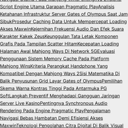
Script Engine Utama Garapan Pragmatic Play
Analisis
Ketahanan Infrastruktur Server Gates of Olympus Saat Jam
Sibuk
Prosedur Caching Data Untuk Mempercepat Loading
Akses Maxwin
Kejernihan Frekuensi Audio Dan Efek Suara
Karakter Kakek Zeus
Keunggulan Tata Letak Komponen
Grafis Pada Tampilan Scatter Hitam
Kecepatan Loading
Halaman Awal Mahjong Ways Di Network 5G
Evaluasi
Penggunaan Sistem Memory Cache Pada Platform
Mahjong Wins
Kriteria Perangkat Handphone Yang
Kompatibel Dengan Mahjong Ways 2
Sisi Matematika Di
Balik Penyusunan Grid Layar Gates of Olympus
Pemilihan
Skema Warna Kontras Tinggi Pada Antarmuka PG
Soft
Langkah Preventif Menghadapi Gangguan Jaringan
Server Live Kasino
Pentingnya Synchronous Audio
Rendering Pada Engine Pragmatic Play
Pengalaman
Navigasi Bebas Hambatan Demi Efisiensi Akses
Maxwin
Teknologi Pengolahan Citra Digital Di Balik Visual