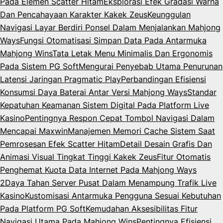
Pada Elemen Scatter Hitam
Eksplorasi Efek Gradasi Warna
Dan Pencahayaan Karakter Kakek Zeus
Keunggulan
Navigasi Layar Berdiri Ponsel Dalam Menjalankan Mahjong
Ways
Fungsi Otomatisasi Simpan Data Pada Antarmuka
Mahjong Wins
Tata Letak Menu Minimalis Dan Ergonomis
Pada Sistem PG Soft
Mengurai Penyebab Utama Penurunan
Latensi Jaringan Pragmatic Play
Perbandingan Efisiensi
Konsumsi Daya Baterai Antar Versi Mahjong Ways
Standar
Kepatuhan Keamanan Sistem Digital Pada Platform Live
Kasino
Pentingnya Respon Cepat Tombol Navigasi Dalam
Mencapai Maxwin
Manajemen Memori Cache Sistem Saat
Pemrosesan Efek Scatter Hitam
Detail Desain Grafis Dan
Animasi Visual Tingkat Tinggi Kakek Zeus
Fitur Otomatis
Penghemat Kuota Data Internet Pada Mahjong Ways
2
Daya Tahan Server Pusat Dalam Menampung Trafik Live
Kasino
Kustomisasi Antarmuka Pengguna Sesuai Kebutuhan
Pada Platform PG Soft
Kemudahan Aksesibilitas Fitur
Navigasi Utama Pada Mahjong Wins
Pentingnya Efisiensi