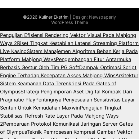
©2026 Kuliner Ekstrim
| Design:
Newspaperly
WordPress Theme
Pengujian Efisiensi Rendering Vektor Visual Pada Mahjong
Ways 2
Riset Tingkat Kestabilan Latensi Streaming Platform
Live Kasino
Sistem Manajemen Algoritma Beban Kerja Pada
Platform Mahjong Ways
Pengembangan Fitur Antarmuka
Berbasis Gestur Oleh Tim PG Soft
Dampak Optimasi Script
Engine Terhadap Kecepatan Akses Mahjong Wins
Arsitektur
Sistem Keamanan Data Terenkripsi Pada Gates of
Olympus
Strategi Pengimporan Aset Digital Kompak Dari
Pragmatic Play
Pentingnya Penyesuaian Sensitivitas Layar
Sentuh Untuk Kemudahan Maxwin
Pengujian Tingkat
Stabilisasi Refresh Rate Layar Pada Mahjong Ways
2
Pembaruan Protokol Komunikasi Jaringan Server Gates
of Olympus
Teknik Pemrosesan Kompresi Gambar Vektor