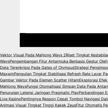
Vektor Visual Pada Mahjong Ways 2
Riset Tingkat Kestabil
Ways
Pengembangan Fitur Antarmuka Berbasis Gestur Oleh
Data Terenkripsi Pada Gates of Olympus
Strategi Pengimpo
Maxwin
Pengujian Tingkat Stabilisasi Refresh Rate Layar 
Gambar Vektor Pada Elemen Scatter Hitam
Eksplorasi Efe
Mahjong Ways
Fungsi Otomatisasi Simpan Data Pada Anta
Penurunan Latensi Jaringan Pragmatic Play
Perbandingan Ef
Live Kasino
Pentingnya Respon Cepat Tombol Navigasi Da
Animasi Visual Tingkat Tinggi Kakek Zeus
Fitur Otomatis P