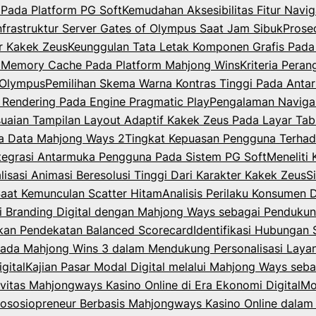
Pada Platform PG Soft
Kemudahan Aksesibilitas Fitur Nav
Infrastruktur Server Gates of Olympus Saat Jam Sibuk
Prose
er Kakek Zeus
Keunggulan Tata Letak Komponen Grafis Pada
m Memory Cache Pada Platform Mahjong Wins
Kriteria Per
f Olympus
Pemilihan Skema Warna Kontras Tinggi Pada Anta
 Rendering Pada Engine Pragmatic Play
Pengalaman Navigas
uaian Tampilan Layout Adaptif Kakek Zeus Pada Layar Tab
a Data Mahjong Ways 2
Tingkat Kepuasan Pengguna Terha
ntegrasi Antarmuka Pengguna Pada Sistem PG Soft
Meneliti
lisasi Animasi Beresolusi Tinggi Dari Karakter Kakek Zeus
S
Saat Kemunculan Scatter Hitam
Analisis Perilaku Konsumen 
gi Branding Digital dengan Mahjong Ways sebagai Pendukung 
akan Pendekatan Balanced Scorecard
Identifikasi Hubungan 
e pada Mahjong Wins 3 dalam Mendukung Personalisasi Layan
gital
Kajian Pasar Modal Digital melalui Mahjong Ways sebag
vitas Mahjongways Kasino Online di Era Ekonomi Digital
Mo
ososiopreneur Berbasis Mahjongways Kasino Online dalam 