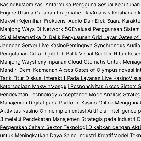
Kasino
Kustomisasi Antarmuka Pengguna Sesuai Kebutuhan 
Engine Utama Garapan Pragmatic Play
Analisis Ketahanan 
Maxwin
Kejernihan Frekuensi Audio Dan Efek Suara Karakt
Mahjong Ways Di Network 5G
Evaluasi Penggunaan Siste
2
Sisi Matematika Di Balik Penyusunan Grid Layar Gates o
Jaringan Server Live Kasino
Pentingnya Synchronous Audio
Pengolahan Citra Digital Di Balik Visual Scatter Hitam
Keses
Mahjong Ways
Penyimpanan Cloud Otomatis Untuk Menjag
Mandiri Demi Keamanan Akses Gates of Olympus
Inovasi I
Tarik Fitur Diskusi Interaktif Pada Layanan Live Kasino
Visua
Ketersediaan Maxwin
Menguji Responsivitas Akses Sistem 
Pendekatan Technology Acceptance Model
Analisis Strate
Manajemen Digital pada Platform Kasino Online Menggun
Aktivitas Kasino Online
Implementasi Artificial Intelligenc
3 melalui Pendekatan Manajemen Strategis pada Industri Di
Pergerakan Saham Sektor Teknologi Dikaitkan dengan Akti
untuk Meningkatkan Daya Saing Industri Kreatif
Model Tekn