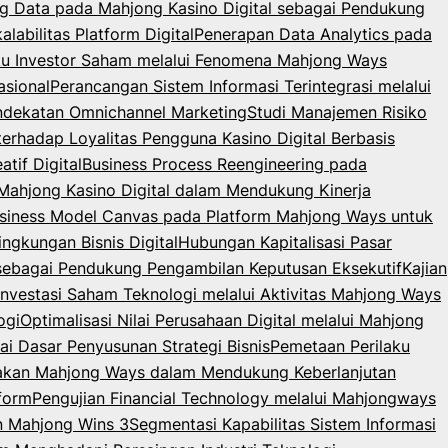
g Data pada Mahjong Kasino Digital sebagai Pendukung
abilitas Platform Digital
Penerapan Data Analytics pada
laku Investor Saham melalui Fenomena Mahjong Ways
sional
Perancangan Sistem Informasi Terintegrasi melalui
endekatan Omnichannel Marketing
Studi Manajemen Risiko
terhadap Loyalitas Pengguna Kasino Digital Berbasis
tif Digital
Business Process Reengineering pada
m Mahjong Kasino Digital dalam Mendukung Kinerja
usiness Model Canvas pada Platform Mahjong Ways untuk
gkungan Bisnis Digital
Hubungan Kapitalisasi Pasar
 sebagai Pendukung Pengambilan Keputusan Eksekutif
Kajian
 Investasi Saham Teknologi melalui Aktivitas Mahjong Ways
ogi
Optimalisasi Nilai Perusahaan Digital melalui Mahjong
ai Dasar Penyusunan Strategi Bisnis
Pemetaan Perilaku
nakan Mahjong Ways dalam Mendukung Keberlanjutan
form
Pengujian Financial Technology melalui Mahjongways
an Mahjong Wins 3
Segmentasi Kapabilitas Sistem Informasi