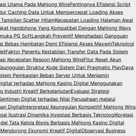
igasi Utama Pada Mahjong Wins
Pentingnya Efisiensi Script
dur Caching Data Untuk Mempercepat Loading Akses
 Tampilan Scatter Hitam
Kecepatan Loading Halaman Awal
angkat Handphone Yang Kompatibel Dengan Mahjong Ways
rmuka PG Soft
Langkah Preventif Menghadapi Gangguan
i Bebas Hambatan Demi Efisiensi Akses Maxwin
Teknologi
let
Faktor Penentu Kestabilan Transfer Data Pada Sistem
dap Kecepatan Respon Mahjong Wins
Fitur Reset Akun
 Keunggulan Struktur Kode Sistem Dari Pragmatic Play
Daya
istem Pembagian Beban Server Untuk Menjamin
Digital terhadap Mahjong Kasino Digital Menggunakan
Industri Kreatif Berkelanjutan
Evaluasi Strategi
Sentimen Digital terhadap Nilai Perusahaan melalui
an Digital
Interpretasi Keunggulan Kompetitif Mahjong Wins
ai Ilustrasi Dinamika Investasi Berbasis Teknologi
Korelasi
del Tata Kelola Bisnis Berbasis Mahjong Kasino Digital
Mendorong Ekonomi Kreatif Digital
Observasi Business