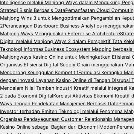
Intelligence melalui Mahjong Ways dalam Mendukung Peng
Strategi Bisnis Berbasis Data
Pemanfaatan Cloud Computing 
Mahjong Wins 3 untuk Mengoptimalkan Pengambilan Keput
2
Perancangan Dashboard Business Analytics menggunaka
Mahjong Ways Menggunakan Enterprise Architecture
Strat
Digital melalui Mahjong Ways 2 dalam Perspektif Tata Kelo
Teknologi Informasi
Business Ecosystem Mapping berbasis M
Mahjongways Kasino Online untuk Meningkatkan Efisiensi 
Organisasi
Efisiensi Digital Supply Chain menggunakan Mah
Mendorong Keunggulan Kompetitif
Formulasi Kerangka Man
dengan Inovasi Layanan Kasino Online di Tengah Disrupsi 
Mendalam Nilai Tambah Industri Kreatif melalui Integrasi K
2 pada Ekonomi Digital
Korelasi Aktivitas Ekonomi Kreatif
Ways dengan Pendekatan Manajemen Berbasis Data
Pemanf
Investor terhadap Emiten Teknologi melalui Fenomena Mahj
Organisasi
Pendayagunaan Customer Relationship Managemen
Kasino Online sebagai Bagian dari Ekonomi Modern
Perumus