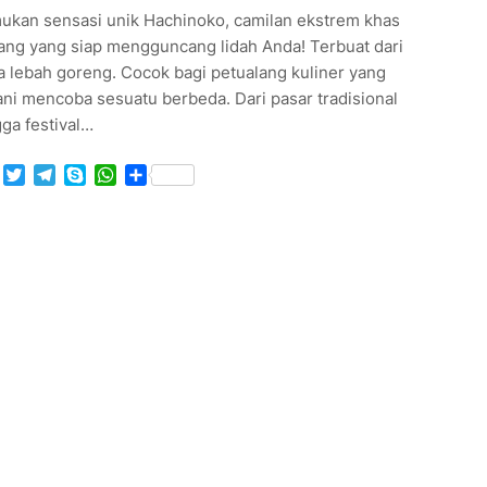
ukan sensasi unik Hachinoko, camilan ekstrem khas
ang yang siap mengguncang lidah Anda! Terbuat dari
a lebah goreng. Cocok bagi petualang kuliner yang
ni mencoba sesuatu berbeda. Dari pasar tradisional
ga festival…
Facebook
Twitter
Telegram
Skype
WhatsApp
Share