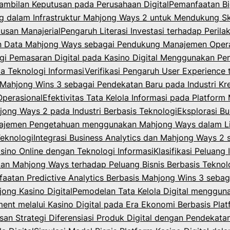
ambilan Keputusan pada Perusahaan Digital
Pemanfaatan Bi
dalam Infrastruktur Mahjong Ways 2 untuk Mendukung Skal
usan Manajerial
Pengaruh Literasi Investasi terhadap Peri
n Data Mahjong Ways sebagai Pendukung Manajemen Opera
egi Pemasaran Digital pada Kasino Digital Menggunakan P
la Teknologi Informasi
Verifikasi Pengaruh User Experience 
ahjong Wins 3 sebagai Pendekatan Baru pada Industri Krea
Operasional
Efektivitas Tata Kelola Informasi pada Platfor
jong Ways 2 pada Industri Berbasis Teknologi
Eksplorasi B
ajemen Pengetahuan menggunakan Mahjong Ways dalam Lin
Teknologi
Integrasi Business Analytics dan Mahjong Ways 2
asino Online dengan Teknologi Informasi
Klasifikasi Peluang
 dan Mahjong Ways terhadap Peluang Bisnis Berbasis Teknol
aatan Predictive Analytics Berbasis Mahjong Wins 3 sebag
ong Kasino Digital
Pemodelan Tata Kelola Digital menggu
t melalui Kasino Digital pada Era Ekonomi Berbasis Plat
an Strategi Diferensiasi Produk Digital dengan Pendekat