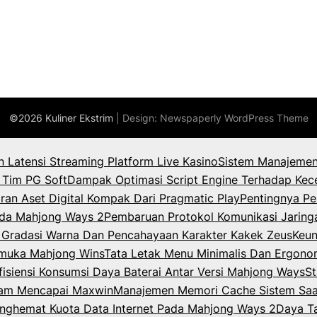
©2026 Kuliner Ekstrim
| Design:
Newspaperly WordPress Theme
an Latensi Streaming Platform Live Kasino
Sistem Manajemen
 Tim PG Soft
Dampak Optimasi Script Engine Terhadap Kec
ran Aset Digital Kompak Dari Pragmatic Play
Pentingnya Pe
Pada Mahjong Ways 2
Pembaruan Protokol Komunikasi Jaring
k Gradasi Warna Dan Pencahayaan Karakter Kakek Zeus
Keun
rmuka Mahjong Wins
Tata Letak Menu Minimalis Dan Ergono
isiensi Konsumsi Daya Baterai Antar Versi Mahjong Ways
St
lam Mencapai Maxwin
Manajemen Memori Cache Sistem Saat
enghemat Kuota Data Internet Pada Mahjong Ways 2
Daya T