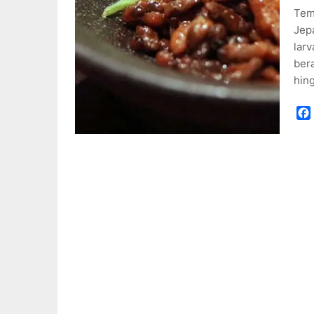
Tem
Jep
larv
bera
hing