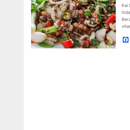
Kai 
hida
Bera
vit