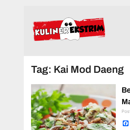
Skip
to
content
Tag:
Kai Mod Daeng
Be
Ma
Pos