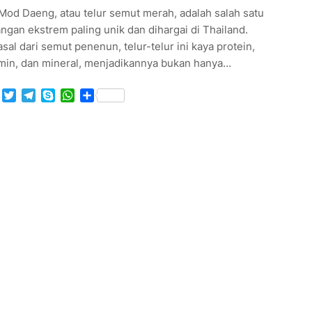
Mod Daeng, atau telur semut merah, adalah salah satu
ngan ekstrem paling unik dan dihargai di Thailand.
sal dari semut penenun, telur-telur ini kaya protein,
amin, dan mineral, menjadikannya bukan hanya…
Facebook
Twitter
Telegram
Skype
WhatsApp
Share