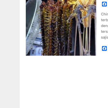
Chi
ter
den
ters
saj