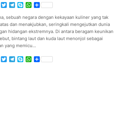
Facebook
Twitter
Telegram
Skype
WhatsApp
Share
na, sebuah negara dengan kekayaan kuliner yang tak
batas dan menakjubkan, seringkali mengejutkan dunia
gan hidangan ekstremnya. Di antara beragam keunikan
ebut, bintang laut dan kuda laut menonjol sebagai
ian yang memicu…
Facebook
Twitter
Telegram
Skype
WhatsApp
Share