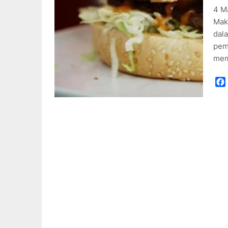
4 M
Mak
dal
pem
mem