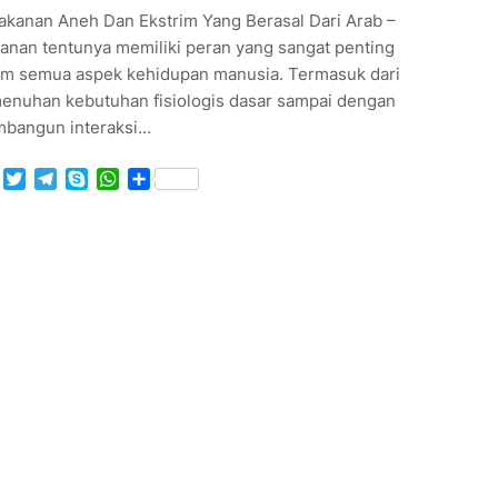
akanan Aneh Dan Ekstrim Yang Berasal Dari Arab –
anan tentunya memiliki peran yang sangat penting
am semua aspek kehidupan manusia. Termasuk dari
enuhan kebutuhan fisiologis dasar sampai dengan
bangun interaksi…
Facebook
Twitter
Telegram
Skype
WhatsApp
Share