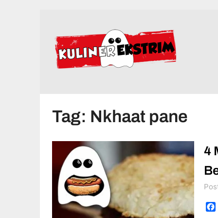
Skip
to
content
Tag:
Nkhaat pane
4 
Be
Pos