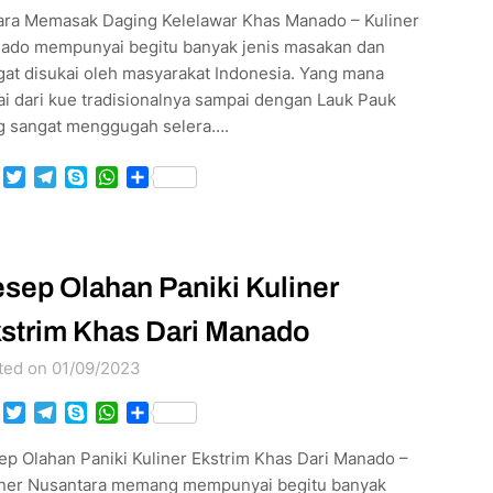
ara Memasak Daging Kelelawar Khas Manado – Kuliner
ado mempunyai begitu banyak jenis masakan dan
gat disukai oleh masyarakat Indonesia. Yang mana
i dari kue tradisionalnya sampai dengan Lauk Pauk
g sangat menggugah selera….
Facebook
Twitter
Telegram
Skype
WhatsApp
Share
sep Olahan Paniki Kuliner
strim Khas Dari Manado
ted on 01/09/2023
Facebook
Twitter
Telegram
Skype
WhatsApp
Share
ep Olahan Paniki Kuliner Ekstrim Khas Dari Manado –
iner Nusantara memang mempunyai begitu banyak