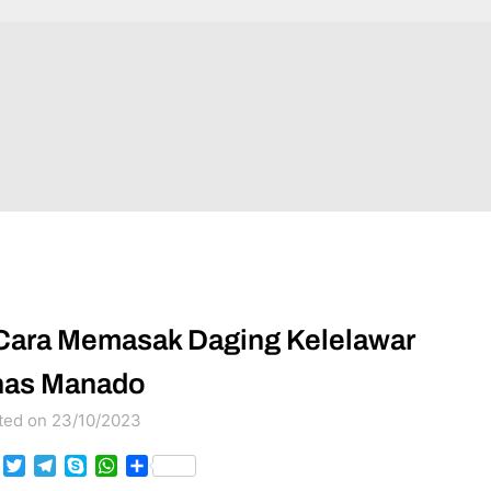
Cara Memasak Daging Kelelawar
as Manado
ted on 23/10/2023
Facebook
Twitter
Telegram
Skype
WhatsApp
Share