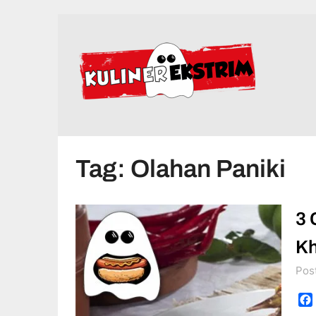
Skip
to
content
Tag:
Olahan Paniki
3 
Kh
Pos