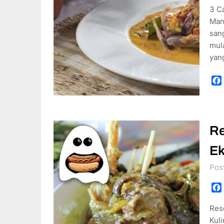
3 C
Man
san
mula
yan
Re
Ek
Pos
Res
Kul