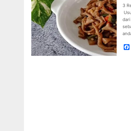
3 R
Usu
dari
seba
and