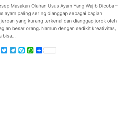
esep Masakan Olahan Usus Ayam Yang Wajib Dicoba –
s ayam paling sering dianggap sebagai bagian
 jeroan yang kurang terkenal dan dianggap jorok oleh
gian besar orang. Namun dengan sedikit kreativitas,
a bisa…
Facebook
Twitter
Telegram
Skype
WhatsApp
Share