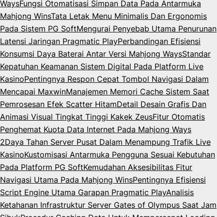
Ways
Fungsi Otomatisasi Simpan Data Pada Antarmuka
Mahjong Wins
Tata Letak Menu Minimalis Dan Ergonomis
Pada Sistem PG Soft
Mengurai Penyebab Utama Penurunan
Latensi Jaringan Pragmatic Play
Perbandingan Efisiensi
Konsumsi Daya Baterai Antar Versi Mahjong Ways
Standar
Kepatuhan Keamanan Sistem Digital Pada Platform Live
Kasino
Pentingnya Respon Cepat Tombol Navigasi Dalam
Mencapai Maxwin
Manajemen Memori Cache Sistem Saat
Pemrosesan Efek Scatter Hitam
Detail Desain Grafis Dan
Animasi Visual Tingkat Tinggi Kakek Zeus
Fitur Otomatis
Penghemat Kuota Data Internet Pada Mahjong Ways
2
Daya Tahan Server Pusat Dalam Menampung Trafik Live
Kasino
Kustomisasi Antarmuka Pengguna Sesuai Kebutuhan
Pada Platform PG Soft
Kemudahan Aksesibilitas Fitur
Navigasi Utama Pada Mahjong Wins
Pentingnya Efisiensi
Script Engine Utama Garapan Pragmatic Play
Analisis
Ketahanan Infrastruktur Server Gates of Olympus Saat Jam