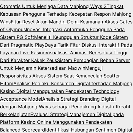
Otomatis Untuk Menjaga Data Mahjong Ways 2
Tingkat
Kepuasan Pengguna Terhadap Kecepatan Respon Mahjong
Wins
Fitur Reset Akun Mandiri Demi Keamanan Akses Gates
of Olympus
Inovasi Integrasi Antarmuka Pengguna Pada
Sistem PG Soft
Meneliti Keunggulan Struktur Kode Sistem
Dari Pragmatic Play
Daya Tarik Fitur Diskusi Interaktif Pada
Layanan Live Kasino
Visualisasi Animasi Beresolusi Tinggi
Dari Karakter Kakek Zeus
Sistem Pembagian Beban Server
Untuk Menjamin Ketersediaan Maxwin
Menguji
Responsivitas Akses Sistem Saat Kemunculan Scatter
Hitam
Analisis Perilaku Konsumen Digital terhadap Mahjong
Kasino Digital Menggunakan Pendekatan Technology
Acceptance Model
Analisis Strategi Branding Digital
dengan Mahjong Ways sebagai Pendukung Industri Kreatif
Berkelanjutan
Evaluasi Strategi Manajemen Digital pada
Platform Kasino Online Menggunakan Pendekatan
Balanced Scorecard
Identifikasi Hubungan Sentimen Digital