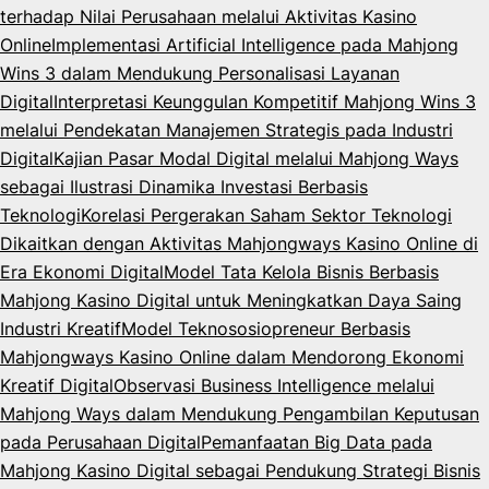
terhadap Nilai Perusahaan melalui Aktivitas Kasino
Online
Implementasi Artificial Intelligence pada Mahjong
Wins 3 dalam Mendukung Personalisasi Layanan
Digital
Interpretasi Keunggulan Kompetitif Mahjong Wins 3
melalui Pendekatan Manajemen Strategis pada Industri
Digital
Kajian Pasar Modal Digital melalui Mahjong Ways
sebagai Ilustrasi Dinamika Investasi Berbasis
Teknologi
Korelasi Pergerakan Saham Sektor Teknologi
Dikaitkan dengan Aktivitas Mahjongways Kasino Online di
Era Ekonomi Digital
Model Tata Kelola Bisnis Berbasis
Mahjong Kasino Digital untuk Meningkatkan Daya Saing
Industri Kreatif
Model Teknososiopreneur Berbasis
Mahjongways Kasino Online dalam Mendorong Ekonomi
Kreatif Digital
Observasi Business Intelligence melalui
Mahjong Ways dalam Mendukung Pengambilan Keputusan
pada Perusahaan Digital
Pemanfaatan Big Data pada
Mahjong Kasino Digital sebagai Pendukung Strategi Bisnis