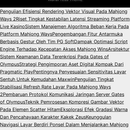
Pengujian Efisiensi Rendering Vektor Visual Pada Mahjong
Ways 2
Riset Tingkat Kestabilan Latensi Streaming Platform
Live Kasino
Sistem Manajemen Algoritma Beban Kerja Pada
Platform Mahjong Ways
Pengembangan Fitur Antarmuka
Berbasis Gestur Oleh Tim PG Soft
Dampak Optimasi Script
Engine Terhadap Kecepatan Akses Mahjong Wins
Arsitektur
Sistem Keamanan Data Terenkripsi Pada Gates of
Olympus
Strategi Pengimporan Aset Digital Kompak Dari
Pragmatic Play
Pentingnya Penyesuaian Sensitivitas Layar
Sentuh Untuk Kemudahan Maxwin
Pengujian Tingkat
Stabilisasi Refresh Rate Layar Pada Mahjong Ways
2
Pembaruan Protokol Komunikasi Jaringan Server Gates
of Olympus
Teknik Pemrosesan Kompresi Gambar Vektor
Pada Elemen Scatter Hitam
Eksplorasi Efek Gradasi Warna
Dan Pencahayaan Karakter Kakek Zeus
Keunggulan
Navigasi Layar Berdiri Ponsel Dalam Menjalankan Mahjong