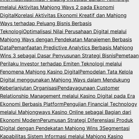
melalui Aktivitas Mahjong Ways 2 pada Ekonomi
Digital
Korelasi Aktivitas Ekonomi Kreatif dan Mahjong
Ways terhadap Peluang Bisnis Berbasis
Teknologi
Optimalisasi Nilai Perusahaan Digital melalui
Mahjong Ways dengan Pendekatan Manajemen Berbasis
Data
Pemanfaatan Predictive Analytics Berbasis Mahjong
Wins 3 sebagai Dasar Penyusunan Strategi Bisnis
Pemetaan
Perilaku Investor terhadap Emiten Teknologi melalui
Fenomena Mahjong Kasino Digital
Pemodelan Tata Kelola
Digital menggunakan Mahjong Ways dalam Mendukung
Keberlanjutan Organisasi
Pendayagunaan Customer
Relationship Management melalui Kasino Digital pada Era
Ekonomi Berbasis Platform
Pengujian Financial Technology
melalui Mahjongways Kasino Online sebagai Bagian dari
Ekonomi Modern
Perumusan Strategi Diferensiasi Produk
Digital dengan Pendekatan Mahjong Wins 3
Segmentasi
Kapabilitas Sistem Informasi melalui Mahjong Kasino