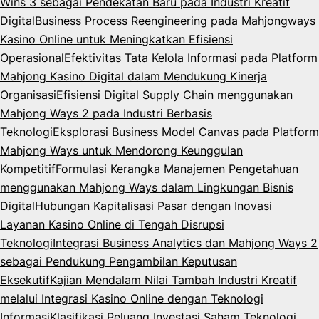
Wins 3 sebagai Pendekatan Baru pada Industri Kreatif
Digital
Business Process Reengineering pada Mahjongways
Kasino Online untuk Meningkatkan Efisiensi
Operasional
Efektivitas Tata Kelola Informasi pada Platform
Mahjong Kasino Digital dalam Mendukung Kinerja
Organisasi
Efisiensi Digital Supply Chain menggunakan
Mahjong Ways 2 pada Industri Berbasis
Teknologi
Eksplorasi Business Model Canvas pada Platform
Mahjong Ways untuk Mendorong Keunggulan
Kompetitif
Formulasi Kerangka Manajemen Pengetahuan
menggunakan Mahjong Ways dalam Lingkungan Bisnis
Digital
Hubungan Kapitalisasi Pasar dengan Inovasi
Layanan Kasino Online di Tengah Disrupsi
Teknologi
Integrasi Business Analytics dan Mahjong Ways 2
sebagai Pendukung Pengambilan Keputusan
Eksekutif
Kajian Mendalam Nilai Tambah Industri Kreatif
melalui Integrasi Kasino Online dengan Teknologi
Informasi
Klasifikasi Peluang Investasi Saham Teknologi