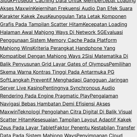
Sibuk
Prosedur Caching Data Untuk Mempercepat Loading
Akses Maxwin
Kejernihan Frekuensi Audio Dan Efek Suara
Karakter Kakek Zeus
Keunggulan Tata Letak Komponen
Grafis Pada Tampilan Scatter Hitam
Kecepatan Loading
Halaman Awal Mahjong Ways Di Network 5G
Evaluasi
Penggunaan Sistem Memory Cache Pada Platform
Mahjong Wins
Kriteria Perangkat Handphone Yang
Kompatibel Dengan Mahjong Ways 2
Sisi Matematika Di
Balik Penyusunan Grid Layar Gates of Olympus
Pemilihan
Skema Warna Kontras Tinggi Pada Antarmuka PG
Soft
Langkah Preventif Menghadapi Gangguan Jaringan
Server Live Kasino
Pentingnya Synchronous Audio
Rendering Pada Engine Pragmatic Play
Pengalaman
Navigasi Bebas Hambatan Demi Efisiensi Akses
Maxwin
Teknologi Pengolahan Citra Digital Di Balik Visual
Scatter Hitam
Kesesuaian Tampilan Layout Adaptif Kakek
Zeus Pada Layar Tablet
Faktor Penentu Kestabilan Transfer
Data Pada Sistem Mahjong Ways
Penyimpanan Cloud