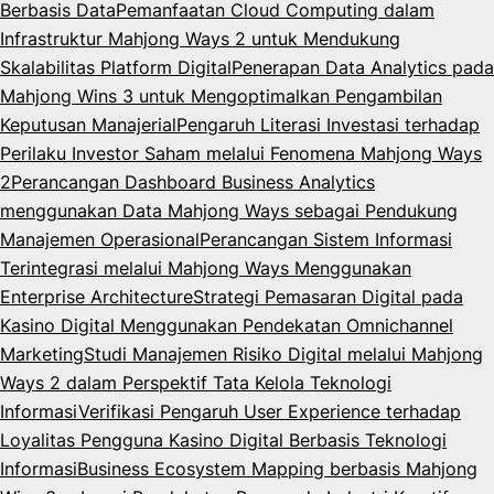
Berbasis Data
Pemanfaatan Cloud Computing dalam
Infrastruktur Mahjong Ways 2 untuk Mendukung
Skalabilitas Platform Digital
Penerapan Data Analytics pada
Mahjong Wins 3 untuk Mengoptimalkan Pengambilan
Keputusan Manajerial
Pengaruh Literasi Investasi terhadap
Perilaku Investor Saham melalui Fenomena Mahjong Ways
2
Perancangan Dashboard Business Analytics
menggunakan Data Mahjong Ways sebagai Pendukung
Manajemen Operasional
Perancangan Sistem Informasi
Terintegrasi melalui Mahjong Ways Menggunakan
Enterprise Architecture
Strategi Pemasaran Digital pada
Kasino Digital Menggunakan Pendekatan Omnichannel
Marketing
Studi Manajemen Risiko Digital melalui Mahjong
Ways 2 dalam Perspektif Tata Kelola Teknologi
Informasi
Verifikasi Pengaruh User Experience terhadap
Loyalitas Pengguna Kasino Digital Berbasis Teknologi
Informasi
Business Ecosystem Mapping berbasis Mahjong