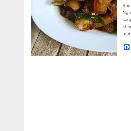
Res
Ngu
sang
khas
men