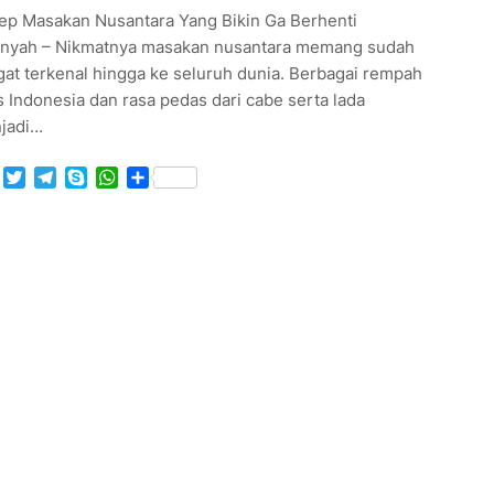
ep Masakan Nusantara Yang Bikin Ga Berhenti
nyah – Nikmatnya masakan nusantara memang sudah
at terkenal hingga ke seluruh dunia. Berbagai rempah
 Indonesia dan rasa pedas dari cabe serta lada
jadi…
Facebook
Twitter
Telegram
Skype
WhatsApp
Share