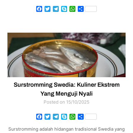
Facebook
Twitter
Telegram
Skype
WhatsApp
Share
Surstromming Swedia: Kuliner Ekstrem
Yang Menguji Nyali
Posted on 15/10/2025
Facebook
Twitter
Telegram
Skype
WhatsApp
Share
Surstromming adalah hidangan tradisional Swedia yang