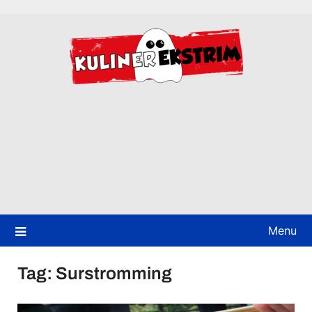
Skip
to
content
Menu
Tag:
Surstromming