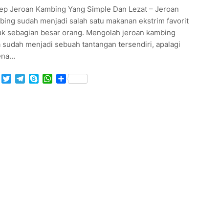
ep Jeroan Kambing Yang Simple Dan Lezat – Jeroan
bing sudah menjadi salah satu makanan ekstrim favorit
uk sebagian besar orang. Mengolah jeroan kambing
 sudah menjadi sebuah tantangan tersendiri, apalagi
ena…
Facebook
Twitter
Telegram
Skype
WhatsApp
Share