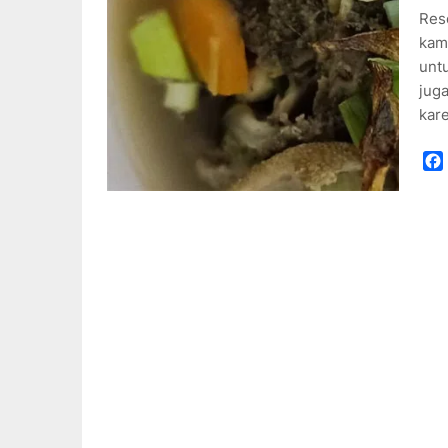
Res
kam
unt
juga
kar