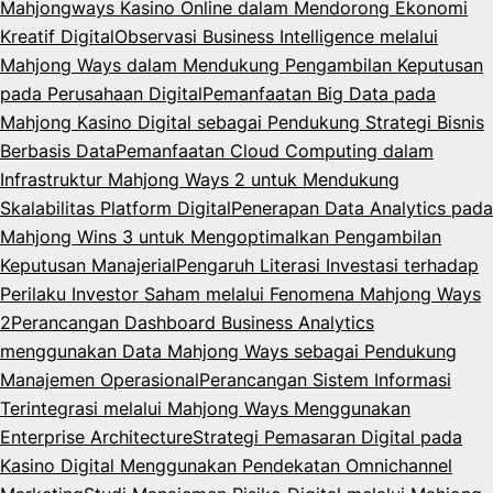
Mahjongways Kasino Online dalam Mendorong Ekonomi
Kreatif Digital
Observasi Business Intelligence melalui
Mahjong Ways dalam Mendukung Pengambilan Keputusan
pada Perusahaan Digital
Pemanfaatan Big Data pada
Mahjong Kasino Digital sebagai Pendukung Strategi Bisnis
Berbasis Data
Pemanfaatan Cloud Computing dalam
Infrastruktur Mahjong Ways 2 untuk Mendukung
Skalabilitas Platform Digital
Penerapan Data Analytics pada
Mahjong Wins 3 untuk Mengoptimalkan Pengambilan
Keputusan Manajerial
Pengaruh Literasi Investasi terhadap
Perilaku Investor Saham melalui Fenomena Mahjong Ways
2
Perancangan Dashboard Business Analytics
menggunakan Data Mahjong Ways sebagai Pendukung
Manajemen Operasional
Perancangan Sistem Informasi
Terintegrasi melalui Mahjong Ways Menggunakan
Enterprise Architecture
Strategi Pemasaran Digital pada
Kasino Digital Menggunakan Pendekatan Omnichannel