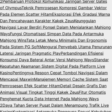
2
Pembaruan Protokol Komunikasi Jaringan Server Gates
of Olympus
Teknik Pemrosesan Kompresi Gambar Vektor
Pada Elemen Scatter Hitam
Eksplorasi Efek Gradasi Warna
Dan Pencahayaan Karakter Kakek Zeus
Keunggulan
Navigasi Layar Berdiri Ponsel Dalam Menjalankan Mahjong
Ways
Fungsi Otomatisasi Simpan Data Pada Antarmuka
Mahjong Wins
Tata Letak Menu Minimalis Dan Ergonomis
Pada Sistem PG Soft
Mengurai Penyebab Utama Penurunan
Latensi Jaringan Pragmatic Play
Perbandingan Efisiensi
Konsumsi Daya Baterai Antar Versi Mahjong Ways
Standar
Kepatuhan Keamanan Sistem Digital Pada Platform Live
Kasino
Pentingnya Respon Cepat Tombol Navigasi Dalam
Mencapai Maxwin
Manajemen Memori Cache Sistem Saat
Pemrosesan Efek Scatter Hitam
Detail Desain Grafis Dan
Animasi Visual Tingkat Tinggi Kakek Zeus
Fitur Otomatis
Penghemat Kuota Data Internet Pada Mahjong Ways
2
Daya Tahan Server Pusat Dalam Menampung Trafik Live
Kasino
Kustomisasi Antarmuka Pengguna Sesuai Kebutuhan