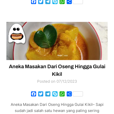
Facebook
Twitter
Telegram
Skype
WhatsApp
Share
Aneka Masakan Dari Oseng Hingga Gulai
Kikil
Posted on 07/12/2023
Facebook
Twitter
Telegram
Skype
WhatsApp
Share
Aneka Masakan Dari Oseng Hingga Gulai Kikil– Sapi
sudah jadi salah satu hewan yang paling sering