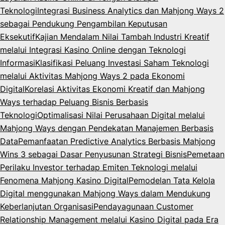
Teknologi
Integrasi Business Analytics dan Mahjong Ways 2
sebagai Pendukung Pengambilan Keputusan
Eksekutif
Kajian Mendalam Nilai Tambah Industri Kreatif
melalui Integrasi Kasino Online dengan Teknologi
Informasi
Klasifikasi Peluang Investasi Saham Teknologi
melalui Aktivitas Mahjong Ways 2 pada Ekonomi
Digital
Korelasi Aktivitas Ekonomi Kreatif dan Mahjong
Ways terhadap Peluang Bisnis Berbasis
Teknologi
Optimalisasi Nilai Perusahaan Digital melalui
Mahjong Ways dengan Pendekatan Manajemen Berbasis
Data
Pemanfaatan Predictive Analytics Berbasis Mahjong
Wins 3 sebagai Dasar Penyusunan Strategi Bisnis
Pemetaan
Perilaku Investor terhadap Emiten Teknologi melalui
Fenomena Mahjong Kasino Digital
Pemodelan Tata Kelola
Digital menggunakan Mahjong Ways dalam Mendukung
Keberlanjutan Organisasi
Pendayagunaan Customer
Relationship Management melalui Kasino Digital pada Era