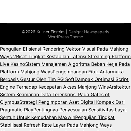
©2026 Kuliner Ekstrim
| Design:
Newspaperly
WordPress Theme
Pengujian Efisiensi Rendering Vektor Visual Pada Mahjong
Ways 2
Riset Tingkat Kestabilan Latensi Streaming Platform
Live Kasino
Sistem Manajemen Algoritma Beban Kerja Pada
Platform Mahjong Ways
Pengembangan Fitur Antarmuka
Berbasis Gestur Oleh Tim PG Soft
Dampak Optimasi Script
Engine Terhadap Kecepatan Akses Mahjong Wins
Arsitektur
Sistem Keamanan Data Terenkripsi Pada Gates of
Olympus
Strategi Pengimporan Aset Digital Kompak Dari
Pragmatic Play
Pentingnya Penyesuaian Sensitivitas Layar
Sentuh Untuk Kemudahan Maxwin
Pengujian Tingkat
Stabilisasi Refresh Rate Layar Pada Mahjong Ways