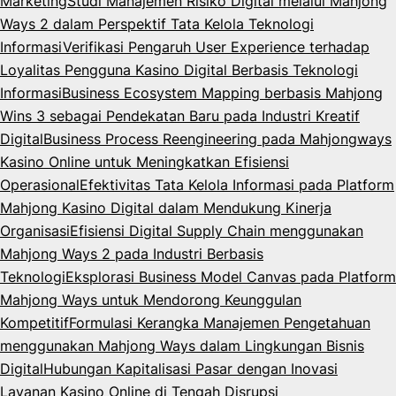
Marketing
Studi Manajemen Risiko Digital melalui Mahjong
Ways 2 dalam Perspektif Tata Kelola Teknologi
Informasi
Verifikasi Pengaruh User Experience terhadap
Loyalitas Pengguna Kasino Digital Berbasis Teknologi
Informasi
Business Ecosystem Mapping berbasis Mahjong
Wins 3 sebagai Pendekatan Baru pada Industri Kreatif
Digital
Business Process Reengineering pada Mahjongways
Kasino Online untuk Meningkatkan Efisiensi
Operasional
Efektivitas Tata Kelola Informasi pada Platform
Mahjong Kasino Digital dalam Mendukung Kinerja
Organisasi
Efisiensi Digital Supply Chain menggunakan
Mahjong Ways 2 pada Industri Berbasis
Teknologi
Eksplorasi Business Model Canvas pada Platform
Mahjong Ways untuk Mendorong Keunggulan
Kompetitif
Formulasi Kerangka Manajemen Pengetahuan
menggunakan Mahjong Ways dalam Lingkungan Bisnis
Digital
Hubungan Kapitalisasi Pasar dengan Inovasi
Layanan Kasino Online di Tengah Disrupsi