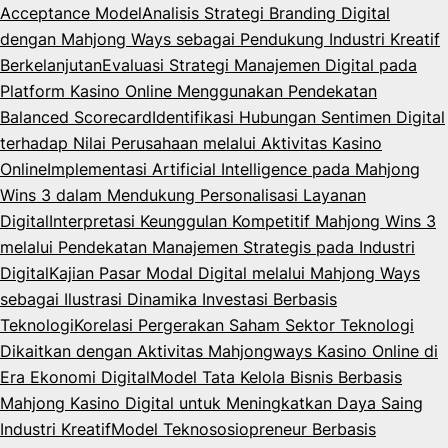
Acceptance Model
Analisis Strategi Branding Digital
dengan Mahjong Ways sebagai Pendukung Industri Kreatif
Berkelanjutan
Evaluasi Strategi Manajemen Digital pada
Platform Kasino Online Menggunakan Pendekatan
Balanced Scorecard
Identifikasi Hubungan Sentimen Digital
terhadap Nilai Perusahaan melalui Aktivitas Kasino
Online
Implementasi Artificial Intelligence pada Mahjong
Wins 3 dalam Mendukung Personalisasi Layanan
Digital
Interpretasi Keunggulan Kompetitif Mahjong Wins 3
melalui Pendekatan Manajemen Strategis pada Industri
Digital
Kajian Pasar Modal Digital melalui Mahjong Ways
sebagai Ilustrasi Dinamika Investasi Berbasis
Teknologi
Korelasi Pergerakan Saham Sektor Teknologi
Dikaitkan dengan Aktivitas Mahjongways Kasino Online di
Era Ekonomi Digital
Model Tata Kelola Bisnis Berbasis
Mahjong Kasino Digital untuk Meningkatkan Daya Saing
Industri Kreatif
Model Teknososiopreneur Berbasis