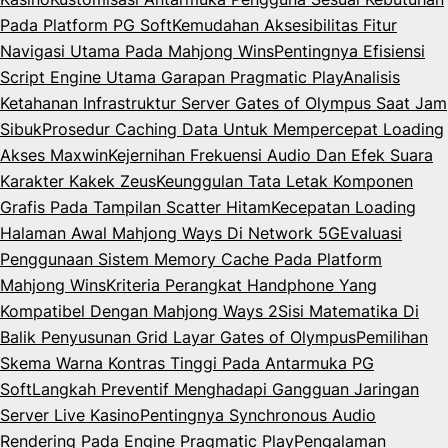
Pada Platform PG Soft
Kemudahan Aksesibilitas Fitur
Navigasi Utama Pada Mahjong Wins
Pentingnya Efisiensi
Script Engine Utama Garapan Pragmatic Play
Analisis
Ketahanan Infrastruktur Server Gates of Olympus Saat Jam
Sibuk
Prosedur Caching Data Untuk Mempercepat Loading
Akses Maxwin
Kejernihan Frekuensi Audio Dan Efek Suara
Karakter Kakek Zeus
Keunggulan Tata Letak Komponen
Grafis Pada Tampilan Scatter Hitam
Kecepatan Loading
Halaman Awal Mahjong Ways Di Network 5G
Evaluasi
Penggunaan Sistem Memory Cache Pada Platform
Mahjong Wins
Kriteria Perangkat Handphone Yang
Kompatibel Dengan Mahjong Ways 2
Sisi Matematika Di
Balik Penyusunan Grid Layar Gates of Olympus
Pemilihan
Skema Warna Kontras Tinggi Pada Antarmuka PG
Soft
Langkah Preventif Menghadapi Gangguan Jaringan
Server Live Kasino
Pentingnya Synchronous Audio
Rendering Pada Engine Pragmatic Play
Pengalaman