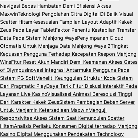
Navigasi Bebas Hambatan Demi Efisiensi Akses
Maxwin
Teknologi Pengolahan Citra Digital Di Balik Visual
Scatter Hitam
Kesesuaian Tampilan Layout Adaptif Kakek
Zeus Pada Layar Tablet
Faktor Penentu Kestabilan Transfer
Data Pada Sistem Mahjong Ways
Penyimpanan Cloud
Otomatis Untuk Menjaga Data Mahjong Ways 2
Tingkat
Kepuasan Pengguna Terhadap Kecepatan Respon Mahjong
Wins
Fitur Reset Akun Mandiri Demi Keamanan Akses Gates
of Olympus
Inovasi Integrasi Antarmuka Pengguna Pada
Sistem PG Soft
Meneliti Keunggulan Struktur Kode Sistem
Dari Pragmatic Play
Daya Tarik Fitur Diskusi Interaktif Pada
Layanan Live Kasino
Visualisasi Animasi Beresolusi Tinggi
Dari Karakter Kakek Zeus
Sistem Pembagian Beban Server
Untuk Menjamin Ketersediaan Maxwin
Menguji
Responsivitas Akses Sistem Saat Kemunculan Scatter
Hitam
Analisis Perilaku Konsumen Digital terhadap Mahjong
Kasino Digital Menggunakan Pendekatan Technology